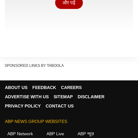
और पढ़ें
SPONSORED LINKS BY TABOOLA
ABOUT US
FEEDBACK
CAREERS
ADVERTISE WITH US
SITEMAP
DISCLAIMER
PRIVACY POLICY
CONTACT US
मंत्री जोगाराम पटेल ने कहा कि कुछ ग्रामीण खुद उनसे मिलने पहुंचे
थे. उनके अनुसार ग्रामीणों ने बताया कि उनके गांवों में पर्याप्त पानी
ABP NEWS GROUP WEBSITES
मिल रहा है, लेकिन स्थानीय कांग्रेस नेताओं के कहने पर उन्हें
ABP Network
ABP Live
ABP न्यूज़
आंदोलन में शामिल होना पड़ा. पटेल ने कहा कि कांग्रेस खुद सामने