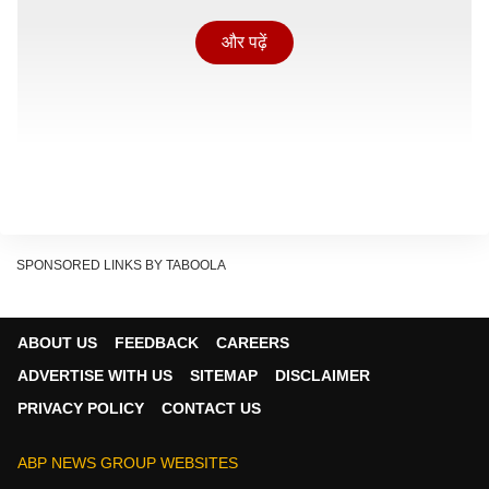
और पढ़ें
SPONSORED LINKS BY TABOOLA
ABOUT US
FEEDBACK
CAREERS
ADVERTISE WITH US
SITEMAP
DISCLAIMER
जयपुर में मौलाना अबुल कलाम आजाद वेलफेयर सोसाइटी द्वारा
PRIVACY POLICY
CONTACT US
आयोजित कायम रत्न सम्मान समारोह में बोलते हुए इमरान मसूद ने
कहा कि कुछ लोगों को चुनाव लड़ने का बहुत शौक होता है, लेकिन
ABP NEWS GROUP WEBSITES
उनका उद्देश्य जनता की लड़ाई लड़ना नहीं होता. ऐसे लोग सिर्फ वोटों