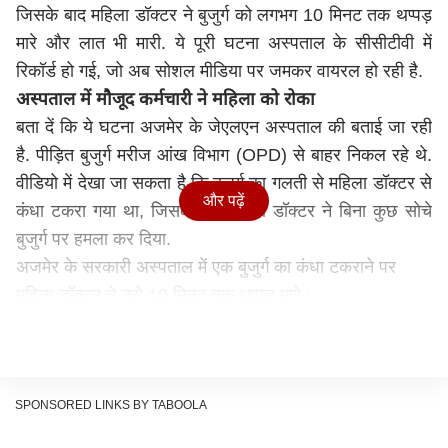
जिसके बाद महिला डॉक्टर ने बुजुर्ग को लगभग 10 मिनट तक थप्पड़
मारे और लात भी मारी. ये पूरी घटना अस्पताल के सीसीटीवी में
रिकॉर्ड हो गई, जो अब सोशल मीडिया पर जमकर वायरल हो रही है.
अस्पताल में मौजूद कर्मचारी ने महिला को रोका
बता दें कि ये घटना अजमेर के जेएलएन अस्पताल की बताई जा रही
है. पीड़ित बुजुर्ग मरीज आंख विभाग (OPD) से बाहर निकल रहे थे.
वीडियो में देखा जा सकता है कि बुजुर्ग का गलती से महिला डॉक्टर से
और पढ़ें
कंधा टकरा गया था, जिसके बाद महिला डॉक्टर ने बिना कुछ सोचे
बुजुर्ग पर हमला कर दिया.
अजमेर के सरकारी अस्पताल में एक बुजुर्ग का कंधा टकराने पर
महिला डॉक्टर ने उसे 10 मिनट तक थप्पड़ मारे।
भीड़भाड़ में ऐसी घटनाएं आम हैं, लेकिन नैतिकता भी कोई चीज होती
है।
डॉक्टरों से अभद्रता पर सजा तय है —
SPONSORED LINKS BY TABOOLA
पर जब डॉक्टर ही मरीज से अभद्रता करें, तब सजा कौन देगा?