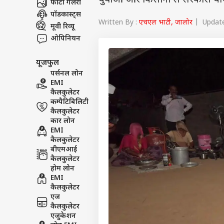
युवाओं और किसानों से सरकारी योज
फोटो गैलरी
पॉडकास्ट्स
Written By :
एचएल भाटी, जालोर
| Update
मूवी रिव्यू
ओपिनियन
यूजफुल
पर्सनल लोन
EMI
कैलकुलेटर
कम्पैटिबिलिटी
कैलकुलेटर
कार लोन
EMI
कैलकुलेटर
बीएमआई
कैलकुलेटर
होम लोन
EMI
कैलकुलेटर
एज
कैलकुलेटर
एजुकेशन