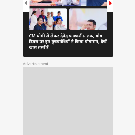
CM योगी से लेकर देवेंद्र फडणवीस तक, योग
भरतपुर में बि
दिवस पर इन मुख्यमंत्रियों ने किया योगासन, देखें
नेशनल पार्क
खास तस्वीरें
स्थल मोह लें
Advertisement