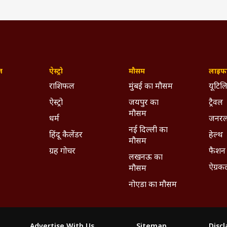
ज़
ऐस्ट्रो
मौसम
लाइफस
राशिफल
मुंबई का मौसम
यूटिलि
ऐस्ट्रो
जयपुर का
ट्रैवल
मौसम
धर्म
जनरल
नई दिल्ली का
हिंदू कैलेंडर
हेल्थ
मौसम
ग्रह गोचर
फैशन
लखनऊ का
ऐग्रक
मौसम
नोएडा का मौसम
Advertise With Us
Sitemap
Disc