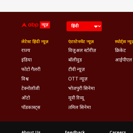
लेटेस्ट हिंदी न्यूज़
एंटरटेनमेंट न्यूज़
स्पोर्ट्स न्यू
राज्य
विजुअल स्टोरीज़
क्रिकेट
इंडिया
बॉलीवुड
आईपीएल
फोटो गैलरी
टीवी न्यूज़
विश्व
OTT न्यूज़
टेक्नोलॉजी
भोजपुरी सिनेमा
ऑटो
मूवी रिव्यू
पॉडकास्ट्स
तमिल सिनेमा
About Us
Feedback
Careers