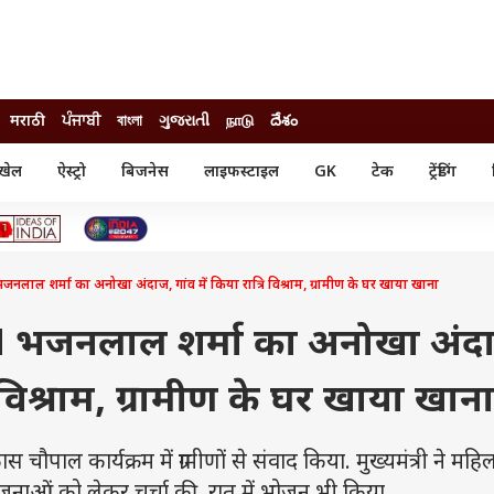
मराठी
ਪੰਜਾਬੀ
বাংলা
ગુજરાતી
நாடு
దేశం
खेल
ऐस्ट्रो
बिजनेस
लाइफस्टाइल
GK
टेक
ट्रेंडिंग
ंजन
ऑटो
खेल
ुड
कार
क्रिकेट
री सिनेमा
टेक्नोलॉजी
शिक्षा
ल सिनेमा
नलाल शर्मा का अनोखा अंदाज, गांव में किया रात्रि विश्राम, ग्रामीण के घर खाया खाना
मोबाइल
रिजल्ट
्रिटीज
चैटजीपीटी
नौकरी
ी
M भजनलाल शर्मा का अनोखा अंद
गैजेट
वेब स्टोरीज
ि विश्राम, ग्रामीण के घर खाया खान
यूटिलिटी न्यूज़
कल्चर
फैक्ट चेक
चौपाल कार्यक्रम में ग्रामीणों से संवाद किया. मुख्यमंत्री ने महि