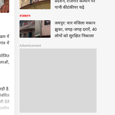
प्रदर्शन, रोजगार की मांग पर
पानी की टंकी पर चढ़े
राजस्थान
जयपुर: चार मंजिला मकान
झुका, जगह-जगह दरारें, 40
लोगों को सुरक्षित निकाला
्रम में
ंव में
Advertisement
 आयोजित
िलाओं,
ही है.
ंबंधित
ी देते
्रामीण