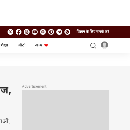
विज्ञापन के लिए संपर्क करें
शिक्षा
ऑटो
अन्य
बिजनेस
लाइफस्टाइल
पर्सनल फाइनेंस
स्वास्थ्य
स्टॉक मार्केट
ट्रैवल
म्यूचुअल फंड्स
फूड
क्रिप्टो
फैशन
आईपीओ
Health and Fitness
Advertisement
ाज,
फोटो गैलरी
जनरल नॉलेज
ा
वीडियो
लाओं,