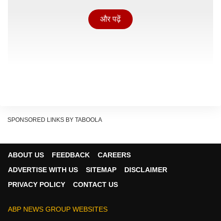
और पढ़ें
SPONSORED LINKS BY TABOOLA
ABOUT US
FEEDBACK
CAREERS
ADVERTISE WITH US
SITEMAP
DISCLAIMER
PRIVACY POLICY
CONTACT US
अस्पताल की इस बदहाली की सबसे बड़ी वजह है फार्मासिस्ट का
अभाव. पिछले पांच दिनों से यहां के एकमात्र फार्मासिस्ट राजेश कुमार
ABP NEWS GROUP WEBSITES
राव को डेप्युटेशन पर राजकीय सैटेलाइट अस्पताल कोटड़ा (अजमेर)