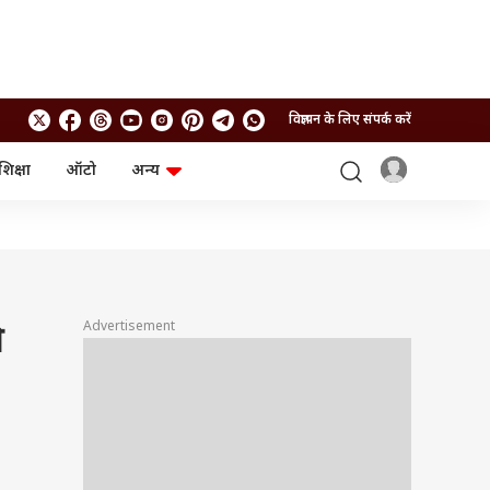
विज्ञापन के लिए संपर्क करें
शिक्षा
ऑटो
अन्य
बिजनेस
लाइफस्टाइल
पर्सनल फाइनेंस
स्वास्थ्य
स्टॉक मार्केट
ट्रैवल
म्यूचुअल फंड्स
फूड
क्रिप्टो
फैशन
आईपीओ
Health and Fitness
Advertisement
ी
फोटो गैलरी
जनरल नॉलेज
वीडियो