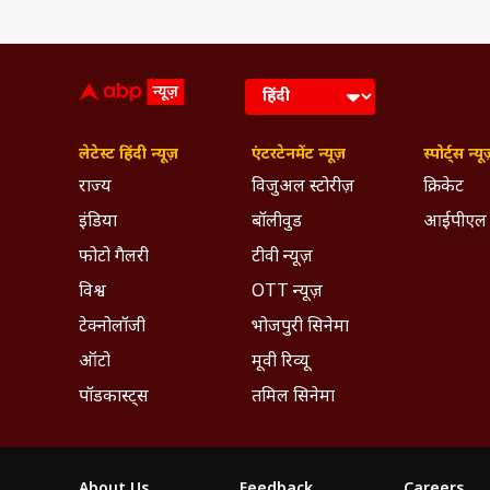
लेटेस्ट हिंदी न्यूज़
एंटरटेनमेंट न्यूज़
स्पोर्ट्स न्यू
राज्य
विजुअल स्टोरीज़
क्रिकेट
इंडिया
बॉलीवुड
आईपीएल
फोटो गैलरी
टीवी न्यूज़
विश्व
OTT न्यूज़
टेक्नोलॉजी
भोजपुरी सिनेमा
ऑटो
मूवी रिव्यू
पॉडकास्ट्स
तमिल सिनेमा
About Us
Feedback
Careers