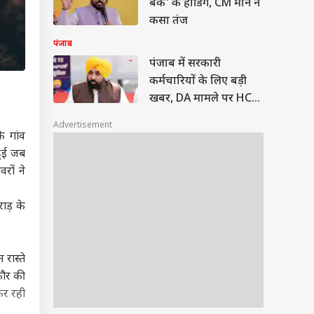
बैक' के होर्डिंग, CM मान ने
कसा तंज
पंजाब
पंजाब में सरकारी
कर्मचारियों के लिए बड़ी
खबर, DA मामले पर HC
का यह आदेश
Advertisement
े गांव
हुई जब
रों ने
ाड़ के
रास्ते
कौर की
कर रही