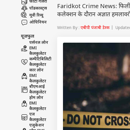
फोटो गैलरी
Faridkot Crime News: फिलीपींस
पॉडकास्ट्स
कलेक्शन के दौरान अज्ञात हमलावरो
मूवी रिव्यू
ओपिनियन
Written By :
एबीपी पंजाबी डेस्क
| Updated
यूजफुल
पर्सनल लोन
EMI
कैलकुलेटर
कम्पैटिबिलिटी
कैलकुलेटर
कार लोन
EMI
कैलकुलेटर
बीएमआई
कैलकुलेटर
होम लोन
EMI
कैलकुलेटर
एज
कैलकुलेटर
एजुकेशन