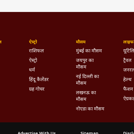
ज़
ऐस्ट्रो
मौसम
लाइफस
राशिफल
मुंबई का मौसम
यूटिलि
ऐस्ट्रो
जयपुर का
ट्रैवल
मौसम
धर्म
जनरल
नई दिल्ली का
हिंदू कैलेंडर
हेल्थ
मौसम
ग्रह गोचर
फैशन
लखनऊ का
ऐग्रक
मौसम
नोएडा का मौसम
Advertise With Us
Sitemap
Disc