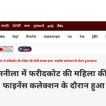
मराठी
ਪੰਜਾਬੀ
বাংলা
ગુજરાતી
நாடு
దేశం
खेल
ऐस्ट्रो
बिजनेस
लाइफस्टाइल
GK
टेक
ट्रेंडिंग
ंजन
ऑटो
खेल
ुड
कार
क्रिकेट
री सिनेमा
टेक्नोलॉजी
शिक्षा
ल सिनेमा
ें फरीदकोट की महिला की गोली मारकर हत्या, फाइनेंस कलेक्शन के दौरान हुआ हमला
मोबाइल
रिजल्ट
्रिटीज
चैटजीपीटी
नौकरी
ी
नीला में फरीदकोट की महिला क
गैजेट
वेब स्टोरीज
, फाइनेंस कलेक्शन के दौरान हुआ
यूटिलिटी न्यूज़
कल्चर
फैक्ट चेक