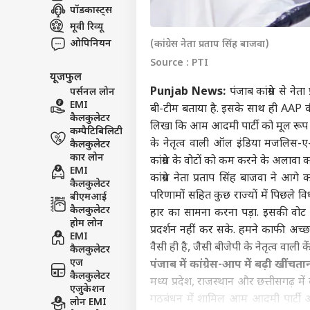
पॉडकास्ट्स
इंडिय
मूवी रिव्यू
एडवर्टाइज विथ अस
ओपिनियन
(कांग्रेस नेता प्रताप सिंह बाजवा)
प्राइवेसी पॉलिसी
Source : PTI
कॉन्टैक्ट अस
यूजफुल
Punjab News:
पंजाब कांग्रेस से ने
पर्सनल लोन
सेंड फीडबैक
भारत
EMI
बी-टीम बताया है. इसके साथ ही AAP की 
अबाउट अस
भावन
कैलकुलेटर
लिखा कि आम आदमी पार्टी को मूल रूप से भा
खाएग
ओटीट
कम्पैटिबिलिटी
करियर्स
के नेतृत्व वाली ऑल इंडिया मजलिस-ए-
कैलकुलेटर
कार लोन
कांग्रेस के वोटों को कम करने के अलावा 
EMI
कांग्रेस नेता प्रताप सिंह बाजवा ने आ
कैलकुलेटर
परिणामों सहित कुछ राज्यों में पिछल
बीएमआई
कैलकुलेटर
हार का सामना करना पड़ा. इसकी वोट स
इम्त
होम लोन
आऊंग
प्रदर्शन नहीं कर सके. हमने काफी अच्छ
LOGIN
EMI
रिली
वैसी ही है, जैसी बीजेपी के नेतृत्व वाली क
कैलकुलेटर
सकते
एज
पंजाब में कांग्रेस-आप में बढ़ी खींचता
कैलकुलेटर
मध्य प्रदेश, राजस्थान और छत्तीसगढ़ में 
एजुकेशन
गठबंधन में शामिल आम आदमी पार्टी और 
लोन EMI