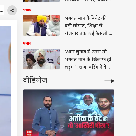
समर्थकों ने लगाए 'बघेल
Go Back' के नारे
पंजाब
भगवंत मान कैबिनेट की
बड़ी सौगात, शिक्षा से
रोजगार तक कई फैसलों को
मंजूरी
पंजाब
'अगर चुनाव में उतरा तो
भगवंत मान के खिलाफ ही
लड़ूंगा', राजा वडिंग ने दे
दिया चैलेंज
वीडियोज