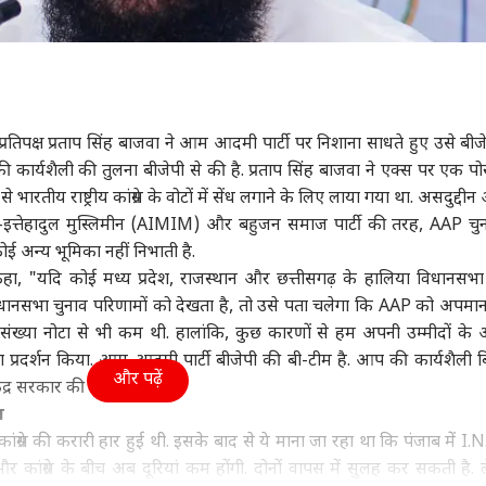
ा
दिल्ली NCR
विश्व
आईप
ता प्रतिपक्ष प्रताप सिंह बाजवा ने आम आदमी पार्टी पर निशाना साधते हुए उसे बी
 की पहली 'टॉप गन'
पप्पू यादव के खिलाफ थाने
थाईलैंड के स्कूल में छात्र ने की
चेन्
कार्यशैली की तुलना बीजेपी से की है. प्रताप सिंह बाजवा ने एक्स पर एक पो
ा, नाम सुनते ही खौफ
पहुंचा चप्पल फेंकने वाला
फायरिंग, शिक्षक की मौत,
करें
रतीय राष्ट्रीय कांग्रेस के वोटों में सेंध लगाने के लिए लाया गया था. असदुद्दी
ा पाकिस्तान
ी
आरोपी, पूर्णिया सांसद पर
विश्व
चार घायल
उत्तर प्रदेश और उत्तराखंड
करो
HOM
इत्तेहादुल मुस्लिमीन (AIMIM) और बहुजन समाज पार्टी की तरह, AAP चुनाव
लगाए ये आरोप
मिले
कोई अन्य भूमिका नहीं निभाती है.
गे कहा, "यदि कोई मध्य प्रदेश, राजस्थान और छत्तीसगढ़ के हालिया विधानसभा
े विधानसभा चुनाव परिणामों को देखता है, तो उसे पता चलेगा कि AAP को अप
ंख्या नोटा से भी कम थी. हालांकि, कुछ कारणों से हम अपनी उम्मीदों के 
ियाज अली की 'मैं वापस
शेख हसीना पर आंखें की
'सच्चा मुसलमान ऐसा कभी
बिना
ा' ओटीटी पर हुई
लाल, 1 दिन में ही घुटनों पर
नहीं कर सकता', सावन में
में 
ा प्रदर्शन किया. आम आदमी पार्टी बीजेपी की बी-टीम है. आप की कार्यशैली ब
ज, जानें- कहां देख
बांग्लादेश, भारत से मांगा
गोकशी पर बोले रामपुर SP
अपना
और पढ़ें
ेंद्र सरकार की कार्यशैली है."
 हैं ये फिल्म
डीजल
अनिल कुमार
न
कांग्रेस की करारी हार हुई थी. इसके बाद से ये माना जा रहा था कि पंजाब में I.
कांग्रेस के बीच अब दूरियां कम होंगी. दोनों वापस में सुलह कर सकती है. 