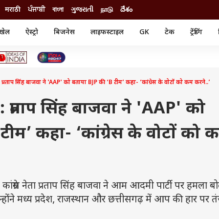
मराठी
ਪੰਜਾਬੀ
বাংলা
ગુજરાતી
நாடு
దేశం
खेल
ऐस्ट्रो
बिजनेस
लाइफस्टाइल
GK
टेक
ट्रेंडिंग
ंजन
ऑटो
खेल
ुड
कार
क्रिकेट
री सिनेमा
टेक्नोलॉजी
शिक्षा
ल सिनेमा
ाप सिंह बाजवा ने 'AAP' को बताया BJP की ‘B टीम’ कहा- ‘कांग्रेस के वोटों को कम करने..’
मोबाइल
रिजल्ट
्रिटीज
चैटजीपीटी
नौकरी
ी
प्रताप सिंह बाजवा ने 'AAP' को
गैजेट
वेब स्टोरीज
ीम’ कहा- ‘कांग्रेस के वोटों को 
यूटिलिटी न्यूज़
कल्चर
फैक्ट चेक
रेस नेता प्रताप सिंह बाजवा ने आम आदमी पार्टी पर हमला बो
्होंने मध्य प्रदेश, राजस्थान और छत्तीसगढ़ में आप की हार पर 