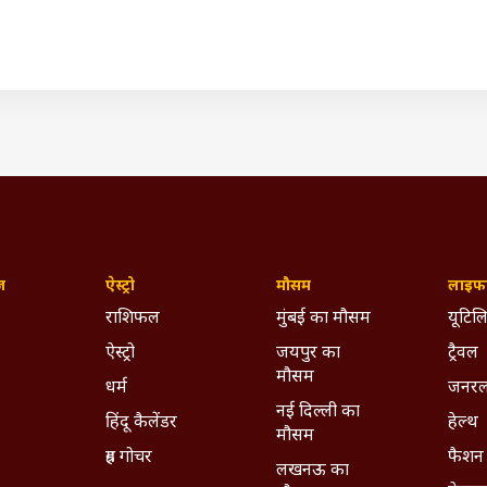
 पंजाब में आम आदमी पार्टी से गठबंधन नहीं चाहते, जबकि दोनों ही पार्टियां I.N
N.D.I.A गठबंधन कांग्रेस और AAP में सुलह होती नजर नहीं आ रही है. प्रताप सिंह
ा कि I.N.D.I.A गठबंधन को लेकर क्या आपका पहले वाला ही स्टैंड है. इस पर बा
, जो पहले था.
न फिर भरेंगे सरकार के खिलाफ हुंकार, इस बार बड़े आंदोलन की तैयार
(IST)
ap Singh Bajwa
Punjab News
AAM AADMI PARTY
ywhere - Download ABPLIVE on
Android
and
iOS
now!
ज़
ऐस्ट्रो
मौसम
लाइफस
राशिफल
मुंबई का मौसम
यूटिलि
ऐस्ट्रो
जयपुर का
ट्रैवल
मौसम
धर्म
जनरल
नई दिल्ली का
हिंदू कैलेंडर
हेल्थ
मौसम
ग्रह गोचर
फैशन
लखनऊ का