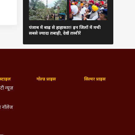
.D.I.A
 बाजवा
जवा ने
पंजाब में मं
पंजाब में बाढ़ से हाहाकार! इन जिलों में मची
मान ने दिया 
ी
सबसे ज्यादा तबाही, देखें तस्वीरें
इस्तीफा
्टाइल
गोल्ड प्राइस
सिल्वर प्राइस
टी न्यूज़
 नॉलेज