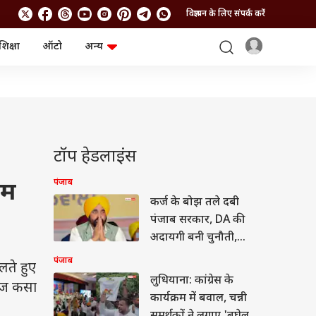
विज्ञापन के लिए संपर्क करें
शिक्षा
ऑटो
अन्य
बिजनेस
लाइफस्टाइल
पर्सनल फाइनेंस
स्वास्थ्य
स्टॉक मार्केट
ट्रैवल
म्यूचुअल फंड्स
फूड
क्रिप्टो
फैशन
आईपीओ
Health and Fitness
टॉप हेडलाइंस
फोटो गैलरी
जनरल नॉलेज
पंजाब
कम
कर्ज के बोझ तले दबी
वीडियो
पंजाब सरकार, DA की
अदायगी बनी चुनौती,
कांग्रेस ने घेरा
पंजाब
लते हुए
लुधियाना: कांग्रेस के
तंज कसा
कार्यक्रम में बवाल, चन्नी