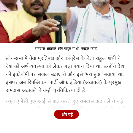
रामदास अठावले और राहुल गांधी, फाइल फोटो.
लोकसभा में नेता प्रतिपक्ष और कांग्रेस के नेता राहुल गांधी ने
देश की अर्थव्यवस्था को लेकर बड़ा बयान दिया था. उन्होंने देश
की इकोनॉमी पर सवाल उठाए थे और इसे 'मरा हुआ' बताया था.
इसपर अब रिपब्लिकन पार्टी ऑफ इंडिया (अठावले) के प्रमुख
रामदास अठावले ने कड़ी प्रतिक्रिया दी है.
न्यूज एजेंसी एएनआई से बात करते हुए रामदास अठावले ने बड़े
शायराना अंदाज में कहा, "मुझे लगता है कि राहुल गांधी बोलते हैं
और पढ़ें
भारत की इकनॉमी है डेड... इसलिए मुझे लगता है कि राहुल गांधी
का ठीक नहीं है हेड." इतना ही नहीं, अठावले ने राहुल गांधी पर