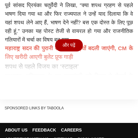
पूर्व सांसद प्रियंका चतुर्वेदी ने लिखा, “क्या शपथ ग्रहण से पहले
भाषण दिया गया था और फिर राज्यपाल ने उन्हें याद दिलाया कि वे
यहां शपथ लेने आए हैं, भाषण देने नहीं? बस एक दोस्त के लिए पूछ
रही हूं.” उनका यह पोस्ट तेजी से वायरल हो गया और राजनीतिक
गलियारों में चर्चा का विषय बन गया.
और पढ़ें
महाराष्ट्र सदन की पुरानी सरकारी गाड़ियों बदली जाएंगी, CM के
लिए खरीदी आएगी बुलेट प्रूफ गाड़ी
शपथ से पहले विजय का ‘स्टाइल’
दरअसल, तमिलनाडु के नए मुख्यमंत्री बने विजय ने चेन्नई के
जवाहरलाल नेहरू स्टेडियम में पद और गोपनीयता की शपथ ली. उन्हें
तमिलनाडु के राज्यपाल राजेंद्र विश्वनाथ अर्लेकर ने शपथ दिलाई.
शपथ शुरू करने से पहले समारोह के दौरान ने भाषण शुरू कर दिया.
SPONSORED LINKS BY TABOOLA
इस पर राज्यपाल ने उन्हें बीच में रोकते हुए शपथ प्रक्रिया पूरी करने
का इशारा किया. इसके बाद विजय ने मुस्कुराते हुए शपथ ली.
स्टेडियम में गूंजे विजय-विजय के नारे
ABOUT US
FEEDBACK
CAREERS
विजय के मंच पर आते ही पूरा स्टेडियम तालियों और नारों से गूंज