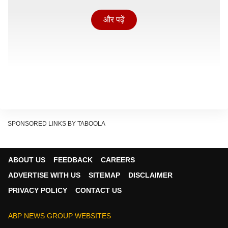
और पढ़ें
SPONSORED LINKS BY TABOOLA
ABOUT US
FEEDBACK
CAREERS
पिछले कुछ दिनों से तेज गर्मी और उमस के बाद अचानक हुई इस
ADVERTISE WITH US
SITEMAP
DISCLAIMER
बारिश ने मौसम को सुहावना बना दिया है. कई इलाकों में हल्की से
PRIVACY POLICY
CONTACT US
मध्यम बारिश दर्ज की गई है और बादलों की गड़गड़ाहट भी सुनाई दी.
अगले 3 घंटे के लिए येलो अलर्ट जारी
ABP NEWS GROUP WEBSITES
Continues below advertisement