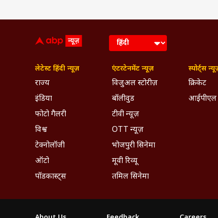
लेटेस्ट हिंदी न्यूज़
एंटरटेनमेंट न्यूज़
स्पोर्ट्स न्यू
राज्य
विजुअल स्टोरीज़
क्रिकेट
इंडिया
बॉलीवुड
आईपीएल
फोटो गैलरी
टीवी न्यूज़
विश्व
OTT न्यूज़
टेक्नोलॉजी
भोजपुरी सिनेमा
ऑटो
मूवी रिव्यू
पॉडकास्ट्स
तमिल सिनेमा
About Us
Feedback
Careers