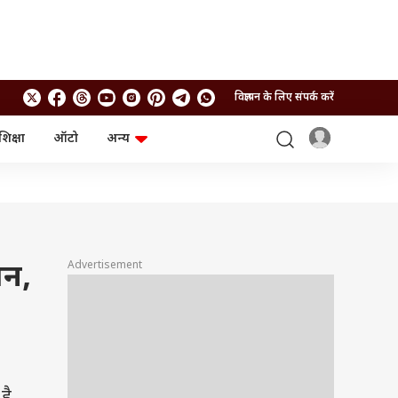
विज्ञापन के लिए संपर्क करें
शिक्षा
ऑटो
अन्य
बिजनेस
लाइफस्टाइल
पर्सनल फाइनेंस
स्वास्थ्य
स्टॉक मार्केट
ट्रैवल
म्यूचुअल फंड्स
फूड
क्रिप्टो
फैशन
आईपीओ
Health and Fitness
Advertisement
धन,
फोटो गैलरी
जनरल नॉलेज
वीडियो