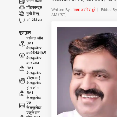
गायकवाड़ के भाई और कांग्रेस के न
फोटो गैलरी
पॉडकास्ट्स
Written By :
नम्रता अरविंद दुबे
| Edited By
मूवी रिव्यू
AM (IST)
ओपिनियन
यूजफुल
पर्सनल लोन
EMI
कैलकुलेटर
कम्पैटिबिलिटी
कैलकुलेटर
कार लोन
EMI
कैलकुलेटर
बीएमआई
कैलकुलेटर
होम लोन
EMI
कैलकुलेटर
एज
कैलकुलेटर
एजुकेशन