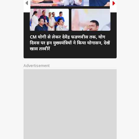
CM योगी से लेकर देवेंद्र फडणवीस तक, योग
पीएम की अप
दिवस पर इन मुख्यमंत्रियों ने किया योगासन, देखें
पर दिखे महारा
खास तस्वीरें
आई ये खास तस
Advertisement