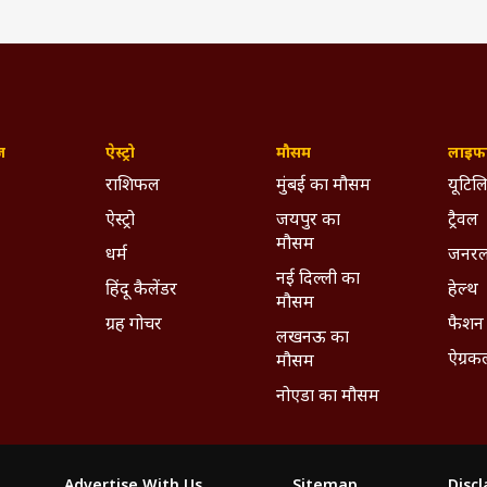
ज़
ऐस्ट्रो
मौसम
लाइफस
राशिफल
मुंबई का मौसम
यूटिलि
ऐस्ट्रो
जयपुर का
ट्रैवल
मौसम
धर्म
जनरल
नई दिल्ली का
हिंदू कैलेंडर
हेल्थ
मौसम
ग्रह गोचर
फैशन
लखनऊ का
ऐग्रक
मौसम
नोएडा का मौसम
Advertise With Us
Sitemap
Disc