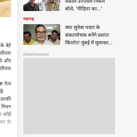
वकील उज्ज्वल निकम
बोले, 'पीड़िता का...'
महाराष्ट्र
क्या सुनेत्रा पवार के
संकटमोचक बनेंगे प्रशांत
किशोर! मुंबई में मुलाकात
े बेटे
के क्या मायने?
 परिवार
Advertisement
क थे और
परिवार
ठ नेता
है.
ं उनकी
े निधन
तक कोई
िधन के