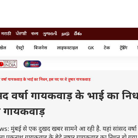
मराठी
ਪੰਜਾਬੀ
বাংলা
ગુજરાતી
நாடு
దేశం
खेल
ऐस्ट्रो
बिजनेस
लाइफस्टाइल
GK
टेक
ट्रेंडिंग
ंजन
ऑटो
खेल
ुड
कार
क्रिकेट
री सिनेमा
टेक्नोलॉजी
शिक्षा
ल सिनेमा
सांसद वर्षा गायकवाड़ के भाई का निधन, इस पद पर थे तुषार गायकवाड़
मोबाइल
रिजल्ट
्रिटीज
चैटजीपीटी
नौकरी
ी
स सांसद वर्षा गायकवाड़ के भाई का नि
गैजेट
वेब स्टोरीज
र गायकवाड़
यूटिलिटी न्यूज़
कल्चर
फैक्ट चेक
ुंबई से एक दुखद खबर सामने आ रही है. यहां सांसद वर्षा