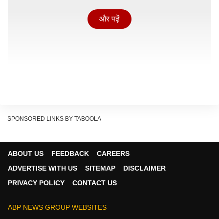
और पढ़ें
SPONSORED LINKS BY TABOOLA
ABOUT US
FEEDBACK
CAREERS
मृतक की पहचान हमीद शेख के रूप में हुई है और उसका ममेरा भाई
ADVERTISE WITH US
SITEMAP
DISCLAIMER
अर्शद शेख इस मामले में गंभीर रूप से घायल हुआ है. यह घटना
PRIVACY POLICY
CONTACT US
रविवार देर रात की बताई जा रही है, जब अनिकेत सूर्यवंशी और
उसके भाई विशाल सूर्यवंशी ने धारदार हथियार से वार कर दोनों पर
ABP NEWS GROUP WEBSITES
जानलेवा हमला किया. इस हमले में हमीद शेख की मौके पर ही मौत हो