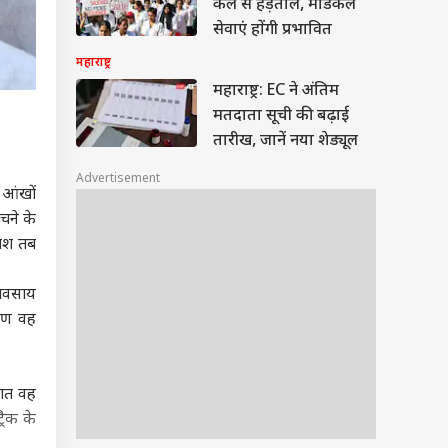
कल से हड़ताल, मेडिकल
सेवाएं होंगी प्रभावित
महाराष्ट्र
महाराष्ट्र: EC ने अंतिम
मतदाता सूची की बढ़ाई
तारीख, जानें नया शेड्यूल
Advertisement
 आंखों
चने के
फाश तब
्यवसाय
ारण वह
रात वह
रैक के