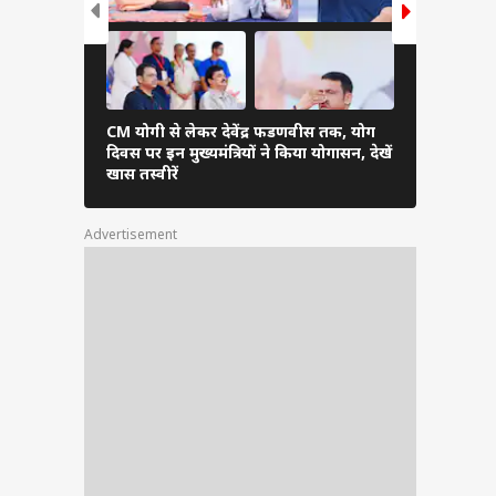
CM योगी से लेकर देवेंद्र फडणवीस तक, योग
पीएम की अप
दिवस पर इन मुख्यमंत्रियों ने किया योगासन, देखें
पर दिखे महारा
खास तस्वीरें
आई ये खास तस
Advertisement