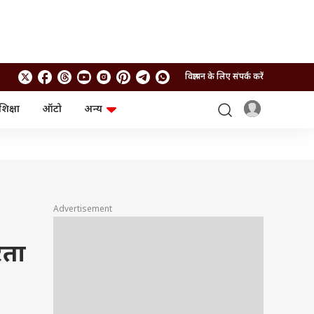
विज्ञापन के लिए संपर्क करें
शिक्षा
ऑटो
अन्य
बिजनेस
लाइफस्टाइल
पर्सनल फाइनेंस
स्वास्थ्य
स्टॉक मार्केट
ट्रैवल
म्यूचुअल फंड्स
फूड
क्रिप्टो
फैशन
आईपीओ
Health and Fitness
Advertisement
फोटो गैलरी
जनरल नॉलेज
रता
वीडियो