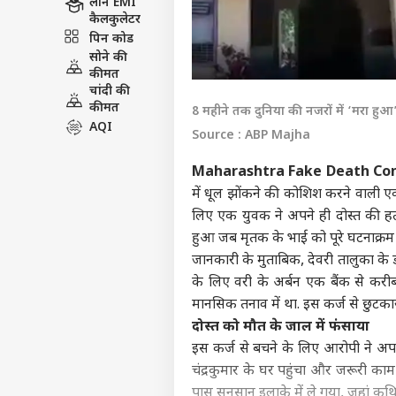
लोन EMI
कैलकुलेटर
पिन कोड
सोने की
कीमत
चांदी की
कीमत
8 महीने तक दुनिया की नजरों में ‘मरा हु
AQI
Source : ABP Majha
Maharashtra Fake Death Con
में धूल झोंकने की कोशिश करने वाली एक
लिए एक युवक ने अपने ही दोस्त की ह
हुआ जब मृतक के भाई को पूरे घटनाक्रम
जानकारी के मुताबिक, देवरी तालुका के ड
के लिए वरी के अर्बन एक बैंक से करी
मानसिक तनाव में था. इस कर्ज से छुटक
दोस्त को मौत के जाल में फंसाया
इस कर्ज से बचने के लिए आरोपी ने अपन
चंद्रकुमार के घर पहुंचा और जरूरी काम 
पास सुनसान इलाके में ले गया, जहां कथ