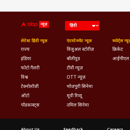
लेटेस्ट हिंदी न्यूज़
एंटरटेनमेंट न्यूज़
स्पोर्ट्स न्यू
राज्य
विजुअल स्टोरीज़
क्रिकेट
इंडिया
बॉलीवुड
आईपीएल
फोटो गैलरी
टीवी न्यूज़
विश्व
OTT न्यूज़
टेक्नोलॉजी
भोजपुरी सिनेमा
ऑटो
मूवी रिव्यू
पॉडकास्ट्स
तमिल सिनेमा
About Us
Feedback
Careers