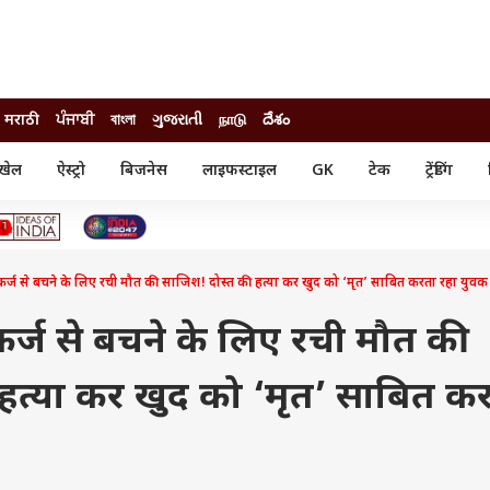
मराठी
ਪੰਜਾਬੀ
বাংলা
ગુજરાતી
நாடு
దేశం
खेल
ऐस्ट्रो
बिजनेस
लाइफस्टाइल
GK
टेक
ट्रेंडिंग
ंजन
ऑटो
खेल
ुड
कार
क्रिकेट
री सिनेमा
टेक्नोलॉजी
शिक्षा
ल सिनेमा
से बचने के लिए रची मौत की साजिश! दोस्त की हत्या कर खुद को ‘मृत’ साबित करता रहा युवक
मोबाइल
रिजल्ट
्रिटीज
चैटजीपीटी
नौकरी
ी
्ज से बचने के लिए रची मौत की
गैजेट
वेब स्टोरीज
हत्या कर खुद को ‘मृत’ साबित क
यूटिलिटी न्यूज़
कल्चर
फैक्ट चेक