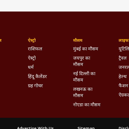
ज़
ऐस्ट्रो
मौसम
लाइफस
राशिफल
मुंबई का मौसम
यूटिलि
ऐस्ट्रो
जयपुर का
ट्रैवल
मौसम
धर्म
जनरल
नई दिल्ली का
हिंदू कैलेंडर
हेल्थ
मौसम
ग्रह गोचर
फैशन
लखनऊ का
ऐग्रक
मौसम
नोएडा का मौसम
Advertise With Us
Sitemap
Disc