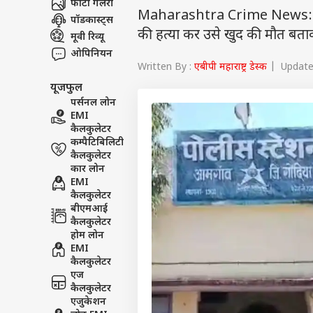
फोटो गैलरी
Maharashtra Crime News: महाराष्
पॉडकास्ट्स
की हत्या कर उसे खुद की मौत बता
मूवी रिव्यू
ओपिनियन
Written By :
एबीपी महाराष्ट्र डेस्क
| Updated
यूजफुल
पर्सनल लोन
EMI
कैलकुलेटर
कम्पैटिबिलिटी
कैलकुलेटर
कार लोन
EMI
कैलकुलेटर
बीएमआई
कैलकुलेटर
होम लोन
EMI
कैलकुलेटर
एज
कैलकुलेटर
एजुकेशन