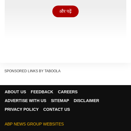
और पढ़ें
SPONSORED LINKS BY TABOOLA
ABOUT US
FEEDBACK
CAREERS
मिली जानकारी के मुताबिक, मृतक दंपति अपनी बेटी की शादी के बाद
ADVERTISE WITH US
SITEMAP
DISCLAIMER
शुक्रवार दोपहर घर लौटे थे. घर में शादी की खुशी और चहल-पहल
PRIVACY POLICY
CONTACT US
का माहौल था, इसी दौरान पारिवारिक बात को लेकर विवाद शुरू हो
गया. आरोप है कि माता-पिता ने बेटा चंदन इंदाराम महतो को उसकी
ABP NEWS GROUP WEBSITES
पत्नी के सामने कुछ अपमानजनक बातें कह दीं, जिससे वह गुस्से से