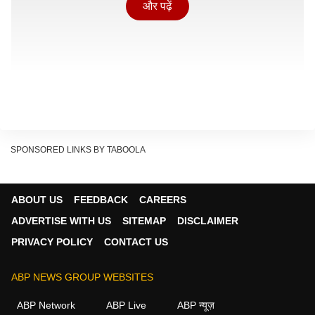
और पढ़ें
SPONSORED LINKS BY TABOOLA
ABOUT US
FEEDBACK
CAREERS
ADVERTISE WITH US
SITEMAP
DISCLAIMER
कन्यादान के समय बिगड़ी तबीयत
PRIVACY POLICY
CONTACT US
Show Quick Read
ABP NEWS GROUP WEBSITES
Key points generated by AI, verified by newsroom
ABP Network
ABP Live
ABP न्यूज़
जानकारी के मुताबिक, शादी समारोह पूरी धूमधाम से चल रहा था.