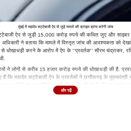
मुंबई में महादेव सट्टेबाजी ऐप से जुड़े मामले की क्राइम ब्रांच करेगी जांच
व सट्टेबाजी ऐप से जुड़ी 15,000 करोड़ रुपये की कथित जुए और साइबर
. अधिकारी ने बताया कि मामले में विस्तृत जांच की आवश्यकता को दे
से धोखाधड़ी करने के आरोप में ऐप के ‘‘प्रवर्तक’’ सौरभ चंद्राकर,
थी.
यों ने लोगों से करीब 15 हजार करोड़ रुपये की धोखाधड़ी की है. प्र
आए हैं कि महादेव सट्टेबाजी ऐप के प्रवर्तकों ने छत्तीसगढ़ के मुख्य
ी) ने शुभम सोनी का एक वीडियो जारी किया जिसमें सोनी को यह कहते
और पढ़ें
गतान करने का ‘‘सबूत’’ है.
वे को खारिज कर दिया है. केंद्र ने ईडी के अनुरोध पर पांच नवंबर को
रवाई ईडी द्वारा एक अवैध सट्टेबाजी ऐप गिरोह के खिलाफ की गई जांच और 
कम 75 प्राथमिकी दर्ज की हैं और ईडी भी मामले की जांच कर चुकी है.
े पर सुनवाई शुरू, महेश जेठमलानी ने सुनील प्रभु से पूछे ये जवा