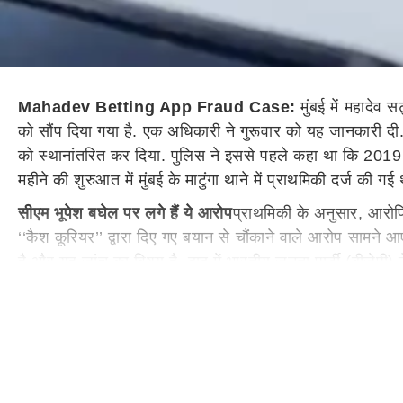
Mahadev Betting App Fraud Case:
मुंबई में महादे
को सौंप दिया गया है. एक अधिकारी ने गुरूवार को यह जानकारी दी
को स्थानांतरित कर दिया. पुलिस ने इससे पहले कहा था कि 2019 
महीने की शुरुआत में मुंबई के माटुंगा थाने में प्राथमिकी दर्ज की गई 
सीएम भूपेश बघेल पर लगे हैं ये आरोप
प्राथमिकी के अनुसार, आरोपि
‘‘कैश कूरियर’’ द्वारा दिए गए बयान से चौंकाने वाले आरोप सामने 
है और यह जांच का विषय है. बाद में भारतीय जनता पार्टी (बीजेप
छत्तीसगढ़ के मुख्य भूपेश बघेल को अब तक 508 करोड़ रुपये का भु
सीएम भूपेश बघेल ने आरोपों को किया खारिज
मुख्यमंत्री ने इस दा
जारी किए. सट्टेबाजी के 22 अवैध मंचों पर प्रतिबंध लगाने की कार्
अधिकारी ने बताया कि छत्तीसगढ़ पुलिस ने ऐप के संबंध में कम से 
ये भी पढ़ें:
Shiv Sena MLA: शिवसेना विधायकों की अयोग्यता मामल