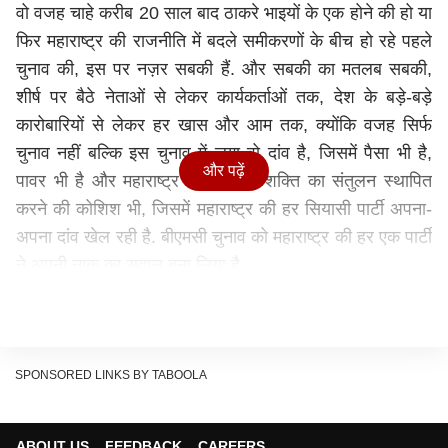
वो वजह चाहे करीब 20 साल बाद ठाकरे भाइयों के एक होने की हो या
फिर महाराष्ट्र की राजनीति में बदले समीकरणों के बीच हो रहे पहले
चुनाव की, इस पर नज़र सबकी हैं. और सबकी का मतलब सबकी,
शीर्ष पर बैठे नेताओं से लेकर कार्यकर्ताओं तक, देश के बड़े-बड़े
कारोबारियों से लेकर हर खास और आम तक, क्योंकि वजह सिर्फ
चुनाव नहीं बल्कि इस चुनाव में लगा वो दांव है, जिसमें पैसा भी है,
और पढ़ें
पावर भी है और महाराष्ट्र की सियासी शक्ति का संतुलन स्थापित
करने की कोशिश भी, जिसमें महाराष्ट्र की हर सियासी पार्टी अपना-
अपना दांव खेल रही है. बीएमसी चुनाव को महाराष्ट्र की हर एक पार्टी
ने अपनी नाक का सवाल बना लिया है.
बीएमसी चुनाव की महत्ता को समझने के लिए आपको सबसे पहले तो
बीएमसी को ही समझना होगा. महाराष्ट्र के लोग बीएमसी चुनाव में लग
रहे पैसे और उससे मिलने वाली ताकत को बखूबी समझते होंगे, लेकिन
जो लोग महाराष्ट्र के नहीं हैं, उन्हें तो बीएमसी को समझना ही पड़ेगा.
SPONSORED LINKS BY TABOOLA
BMC का बजट कितना होता है?
इसको ऐसे समझिए कि बीएमसी चुनाव का जो बजट होता है, वो देश
ABOUT US
FEEDBACK
CAREERS