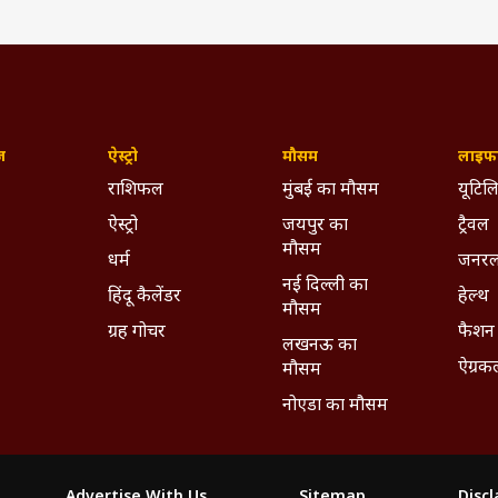
ज़
ऐस्ट्रो
मौसम
लाइफस
राशिफल
मुंबई का मौसम
यूटिलि
ऐस्ट्रो
जयपुर का
ट्रैवल
मौसम
धर्म
जनरल
नई दिल्ली का
हिंदू कैलेंडर
हेल्थ
मौसम
ग्रह गोचर
फैशन
लखनऊ का
ऐग्रक
मौसम
नोएडा का मौसम
Advertise With Us
Sitemap
Disc