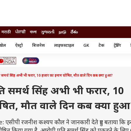
मराठी
ਪੰਜਾਬੀ
বাংলা
ગુજરાતી
நாடு
దేశం
खेल
ऐस्ट्रो
बिजनेस
लाइफस्टाइल
GK
टेक
ट्रेंडिंग
ंजन
ऑटो
खेल
ुड
कार
क्रिकेट
री सिनेमा
टेक्नोलॉजी
शिक्षा
ल सिनेमा
ति समर्थ सिंह अभी भी फरार, 10 हजार का इनाम घोषित, मौत वाले दिन कब क्या हुआ?
मोबाइल
रिजल्ट
्रिटीज
चैटजीपीटी
नौकरी
ी
ति समर्थ सिंह अभी भी फरार, 10
गैजेट
वेब स्टोरीज
षित, मौत वाले दिन कब क्या हुआ
यूटिलिटी न्यूज़
कल्चर
फैक्ट चेक
सीपी रजनीश कश्यप कौल ने जानकारी देते हुए बताया कि 