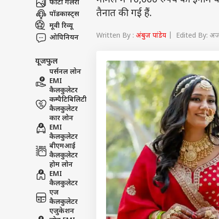
मामले में 10,000 रुपये का इनाम घ
फोटो गैलरी
तैनात की गई हैं.
पॉडकास्ट्स
मूवी रिव्यू
Written By :
अंबुज पांडेय
| Edited By: अज
ओपिनियन
यूजफुल
पर्सनल लोन
EMI
कैलकुलेटर
कम्पैटिबिलिटी
कैलकुलेटर
कार लोन
EMI
कैलकुलेटर
बीएमआई
कैलकुलेटर
होम लोन
EMI
कैलकुलेटर
एज
कैलकुलेटर
एजुकेशन