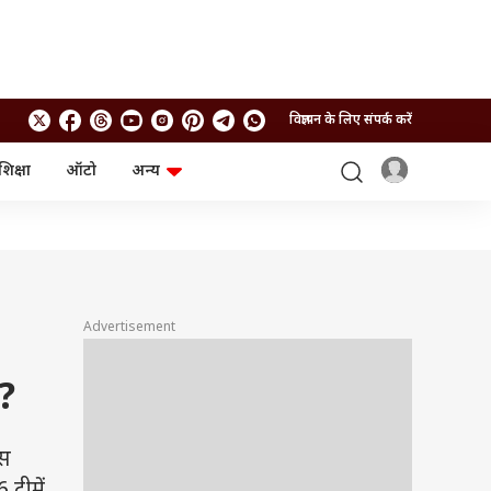
विज्ञापन के लिए संपर्क करें
शिक्षा
ऑटो
अन्य
बिजनेस
लाइफस्टाइल
पर्सनल फाइनेंस
स्वास्थ्य
स्टॉक मार्केट
ट्रैवल
म्यूचुअल फंड्स
फूड
क्रिप्टो
फैशन
आईपीओ
Health and Fitness
Advertisement
फोटो गैलरी
जनरल नॉलेज
?
वीडियो
इस