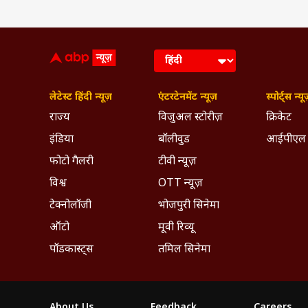
लेटेस्ट हिंदी न्यूज़
एंटरटेनमेंट न्यूज़
स्पोर्ट्स न्यू
राज्य
विजुअल स्टोरीज़
क्रिकेट
इंडिया
बॉलीवुड
आईपीएल
फोटो गैलरी
टीवी न्यूज़
विश्व
OTT न्यूज़
टेक्नोलॉजी
भोजपुरी सिनेमा
ऑटो
मूवी रिव्यू
पॉडकास्ट्स
तमिल सिनेमा
About Us
Feedback
Careers