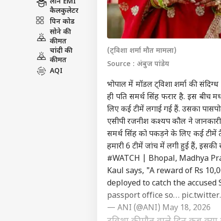
लोन EMI
कैलकुलेटर
पिन कोड
सोने की
कीमत
चांदी की
(ट्विशा शर्मा मौत मामला)
कीमत
Source : अंबुज पांडेय
AQI
भोपाल में मॉडल ट्विशा शर्मा की संदिग्ध 
ही पति समर्थ सिंह फरार है. इस बीच मध
लिए कई टीमें लगाई गई हैं. उसका पासपोर्
एसीपी रजनीश कश्यप कौल ने जानकारी द
समर्थ सिंह को पकड़ने के लिए कई टीमें तै
हमारी 6 टीमें जांच में लगी हुई हैं, इसक
#WATCH
| Bhopal, Madhya Pr
Kaul says, "A reward of Rs 10
deployed to catch the accused
passport office so…
pic.twitte
— ANI (@ANI)
May 18, 2026