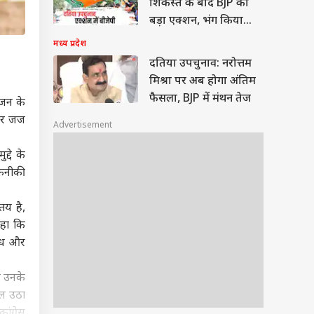
शिकस्त के बाद BJP का
बड़ा एक्शन, भंग किया
जिला संगठन
मध्य प्रदेश
दतिया उपचुनाव: नरोत्तम
मिश्रा पर अब होगा अंतिम
फैसला, BJP में मंथन तेज
राजन के
 और जज
Advertisement
द्दे के
तकनीकी
तय है,
कहा कि
दूध और
र उनके
वाल उठा
ांग्रेस