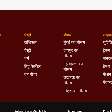
ज़
ऐस्ट्रो
मौसम
लाइफस
राशिफल
मुंबई का मौसम
यूटिलि
ऐस्ट्रो
जयपुर का
ट्रैवल
मौसम
धर्म
जनरल
नई दिल्ली का
हिंदू कैलेंडर
हेल्थ
मौसम
ग्रह गोचर
फैशन
लखनऊ का
ऐग्रक
मौसम
नोएडा का मौसम
Advertise With Us
Sitemap
Disc