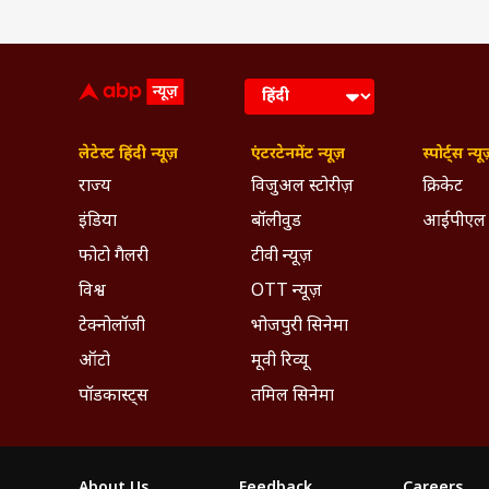
लेटेस्ट हिंदी न्यूज़
एंटरटेनमेंट न्यूज़
स्पोर्ट्स न्यू
राज्य
विजुअल स्टोरीज़
क्रिकेट
इंडिया
बॉलीवुड
आईपीएल
फोटो गैलरी
टीवी न्यूज़
विश्व
OTT न्यूज़
टेक्नोलॉजी
भोजपुरी सिनेमा
ऑटो
मूवी रिव्यू
पॉडकास्ट्स
तमिल सिनेमा
About Us
Feedback
Careers