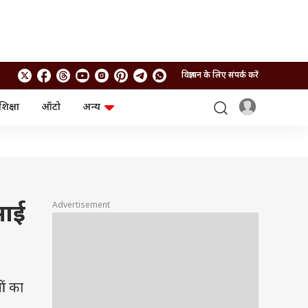
विज्ञापन के लिए संपर्क करें
शिक्षा
ऑटो
अन्य
बिजनेस
लाइफस्टाइल
पर्सनल फाइनेंस
स्वास्थ्य
स्टॉक मार्केट
ट्रैवल
म्यूचुअल फंड्स
फूड
क्रिप्टो
फैशन
आईपीओ
Health and Fitness
Advertisement
 आई
फोटो गैलरी
जनरल नॉलेज
वीडियो
ओं का