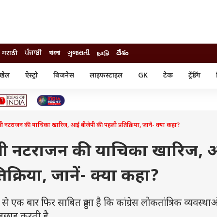
मराठी
ਪੰਜਾਬੀ
বাংলা
ગુજરાતી
நாடு
దేశం
खेल
ऐस्ट्रो
बिजनेस
लाइफस्टाइल
GK
टेक
ट्रेंडिंग
ंजन
ऑटो
खेल
ुड
कार
क्रिकेट
री सिनेमा
टेक्नोलॉजी
शिक्षा
ल सिनेमा
नाक्षी नटराजन की याचिका खारिज, आई बीजेपी की पहली प्रतिक्रिया, जानें- क्या कहा?
मोबाइल
रिजल्ट
्रिटीज
चैटजीपीटी
नौकरी
ी
मीनाक्षी नटराजन की याचिका खारिज,
गैजेट
वेब स्टोरीज
िक्रिया, जानें- क्या कहा?
यूटिलिटी न्यूज़
कल्चर
फैक्ट चेक
से एक बार फिर साबित हुआ है कि कांग्रेस लोकतांत्रिक व्यवस्था