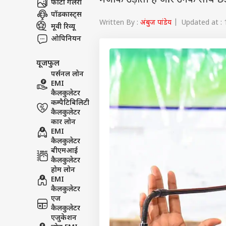
मजाक उड़ाती है और उनके साथ छेड़
फोटो गैलरी
पॉडकास्ट्स
Written By :
अंबुज पांडेय
| Updated at : 
मूवी रिव्यू
ओपिनियन
यूजफुल
पर्सनल लोन
EMI
कैलकुलेटर
कम्पैटिबिलिटी
कैलकुलेटर
कार लोन
EMI
कैलकुलेटर
बीएमआई
कैलकुलेटर
होम लोन
EMI
कैलकुलेटर
एज
कैलकुलेटर
एजुकेशन