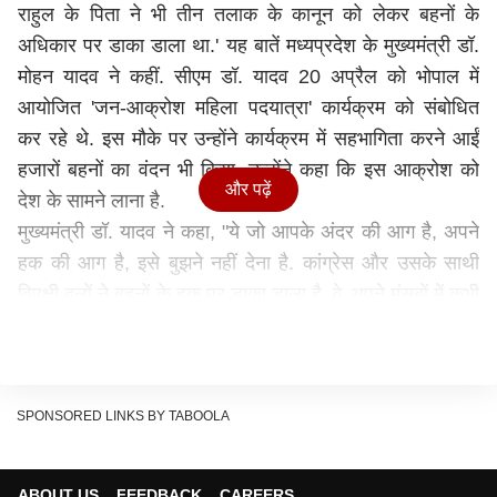
राहुल के पिता ने भी तीन तलाक के कानून को लेकर बहनों के
अधिकार पर डाका डाला था.' यह बातें मध्यप्रदेश के मुख्यमंत्री डॉ.
मोहन यादव ने कहीं. सीएम डॉ. यादव 20 अप्रैल को भोपाल में
आयोजित 'जन-आक्रोश महिला पदयात्रा' कार्यक्रम को संबोधित
कर रहे थे. इस मौके पर उन्होंने कार्यक्रम में सहभागिता करने आईं
हजारों बहनों का वंदन भी किया. उन्होंने कहा कि इस आक्रोश को
और पढ़ें
देश के सामने लाना है.
मुख्यमंत्री डॉ. यादव ने कहा, "ये जो आपके अंदर की आग है, अपने
हक की आग है, इसे बुझने नहीं देना है. कांग्रेस और उसके साथी
विपक्षी दलों ने बहनों के हक पर डाका डाला है. वे अपने मंसूबों में कभी
कामयाब नहीं हो सकते. भारत में बहनों के हक के लिए भाइयों ने सदैव
लड़ाइयां लड़ीं. राजा राम मोहन राय ने सती प्रथा के खिलाफ लड़ाई
शुरू की. ज्योतिबा फुले ने नारी समानता के लिए लड़ाई लड़ी. डॉ.
भीमराव अंबेडकर ने बहनों को अधिकार दिलाने के लिए लड़ाई शुरू
SPONSORED LINKS BY TABOOLA
की. महात्मा गांधी से लेकर प्रधानमंत्री नरेंद्र मोदी ने महिलाओं के
हक में आवाज उठाई. प्रधानमंत्री मोदी ने कहा था, नारी सब भूल
ABOUT US
FEEDBACK
CAREERS