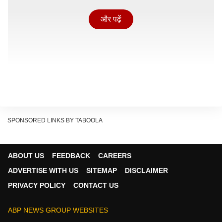
और पढ़ें
SPONSORED LINKS BY TABOOLA
इस दर्दनाक हादसे में 15 से अधिक यात्री घायल हो गए हैं, जबकि
करीब आधा दर्जन लोगों की हालत बेहद गंभीर बताई जा रही है. बस
ABOUT US
FEEDBACK
CAREERS
के पलटते ही मौके पर चीख-पुकार और अफरा-तफरी मच गई. मंजर
ADVERTISE WITH US
SITEMAP
DISCLAIMER
देख आसपास के लोग तुरंत मदद के लिए दौड़ पड़े.
PRIVACY POLICY
CONTACT US
Maihar News: मैहर में जंगली हाथियों की एंट्री से दहशत,
आबादी के पास डेरा डाले बैठा हाथियों का जोड़ा
ABP NEWS GROUP WEBSITES
Continues below advertisement