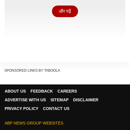
और पढ़ें
SPONSORED LINKS BY TABOOLA
कविता पेशे से एडवोकेट थी और मद्रास हाई कोर्ट में प्रैक्टिस करती
ABOUT US
FEEDBACK
CAREERS
थी. पिता का आरोप है कि शादी के बाद जम्मू कश्मीर RRC रेजिमेंट,
ADVERTISE WITH US
SITEMAP
DISCLAIMER
सेना में मेजर डॉक्टर पति ने उनकी बेटी कविता को दहेज के लिए
PRIVACY POLICY
CONTACT US
प्रताड़ित किया था. ज्यादा पैसों की मांग पूरी न होने पर उसकी हत्या
कर दी गई.
ABP NEWS GROUP WEBSITES
खुद ससुराल छोड़कर आए थे, रात में बेटी की मौत