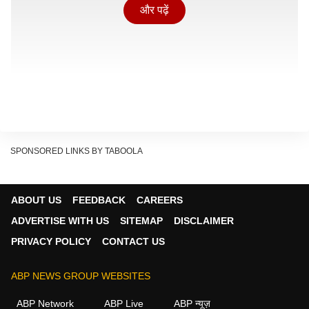
और पढ़ें
SPONSORED LINKS BY TABOOLA
ABOUT US
FEEDBACK
CAREERS
ADVERTISE WITH US
SITEMAP
DISCLAIMER
PRIVACY POLICY
CONTACT US
दिल्ली का मालवीय नगर अग्निकांड
दिल्ली के मालवीय नगर इलाके के हौजरानी में एक होटल बना था,
ABP NEWS GROUP WEBSITES
जिसका नाम था फ्लरिश स्टे. इस होटल के नीचे लेमन ग्रीन नाम का
ABP Network
ABP Live
ABP न्यूज़
एक रेस्टोरेंट चल रहा था. यह इलाका संकरी गलियों और सटी