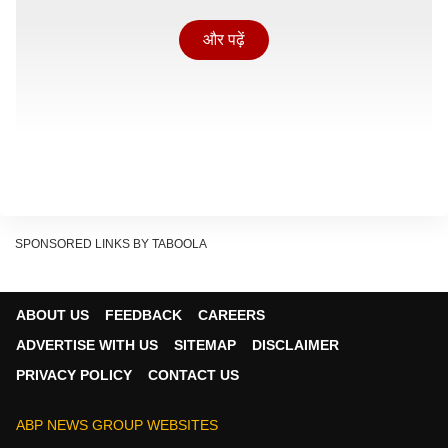
और पढ़ें
SPONSORED LINKS BY TABOOLA
ABOUT US
FEEDBACK
CAREERS
जब दूल्हे और उनके परिवार वाले सारी तैयारी कर, तय तारीख और
ADVERTISE WITH US
SITEMAP
DISCLAIMER
समय पर देवास पहुंचे तो वहां उन्हें कोई नहीं मिला. यह देख सभी सन्न
PRIVACY POLICY
CONTACT US
रह गए.
यह भी पढ़ें:
Ratlam News: 3 साल से न्याय ना मिलने पर
ABP NEWS GROUP WEBSITES
किसान ने खुद पर डाला पेट्रोल, कलेक्ट्रेट में मचा हड़कंप