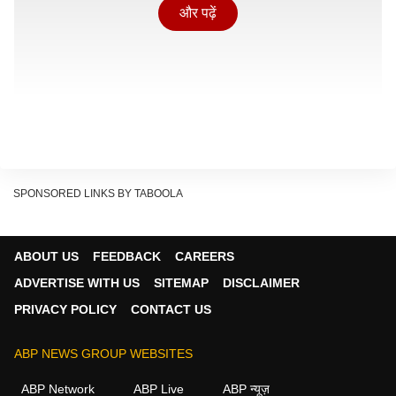
और पढ़ें
SPONSORED LINKS BY TABOOLA
ये सभी अधिकारी 23 जून 2025 को निलंबित किए गए थे. अब
ABOUT US
FEEDBACK
CAREERS
बहाली के बाद इन्हें ईएनसी ऑफिस में पदस्थ किया जाएगा. हालांकि
ADVERTISE WITH US
SITEMAP
DISCLAIMER
कुछ अधिकारियों के खिलाफ विभागीय जांच जारी रहेगी.
PRIVACY POLICY
CONTACT US
यह भी पढ़ें: Maihar News: ओवरटेक के चक्कर में पलटी
सवारियों से भरी बस, मैहर में हाईवे पर मची चीख-पुकार, 15
ABP NEWS GROUP WEBSITES
घायल
ABP Network
ABP Live
ABP न्यूज़