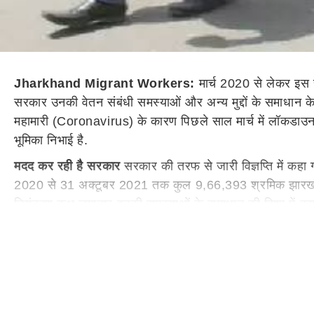
Jharkhand Migrant Workers:
मार्च 2020 से लेकर इस 
सरकार उनकी वेतन संबंधी समस्याओं और अन्य मुद्दों के समाधान 
महामारी (Coronavirus) के कारण पिछले साल मार्च में लॉकडाउन (L
भूमिका निभाई है.
मदद कर रही है सरकार
सरकार की तरफ से जारी विज्ञप्ति में कहा 
2020 से 31 अक्टूबर 2021 तक कुल 9,66,393 श्रमिक झारखंड लौटे है
नियंत्रण कक्ष लगातार इनकी समस्याओं के समाधान की दिशा में काम
समस्याओं के समाधान में मदद की जा रही है.
करना पड़ा है कठिन हालात का सामना
राज्य सरकार के प्रयास से क
लिए बसों, ट्रेनों और विमानों का इंतजाम किया है. विज्ञप्ति के अन
कामगार, गढ़वा के 78,539, हजारीबाग के 78,414 कामगार, गोड्
35,317 कामगार देश के विभिन्न हिस्सों से वापस आए हैं. पिछले