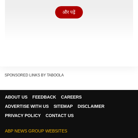
और पढ़ें
SPONSORED LINKS BY TABOOLA
घरेलू हिंसा, पति का ज़ुल्म और पुलिस की अनदेखी... शमीमा ने वो
सब झेला जो एक महिला को तोड़ देने के लिए काफी है. लेकिन उसने
ABOUT US
FEEDBACK
CAREERS
हार नहीं मानी. आखिरकार श्रीनगर में 'राष्ट्रीय महिला आयोग'
ADVERTISE WITH US
SITEMAP
DISCLAIMER
(NCW) द्वारा लगाई गई 'महिला जन सुनवाई' में शमीमा का दर्द सुना
PRIVACY POLICY
CONTACT US
गया और मौके पर ही पुलिस को 15 दिन का अल्टीमेटम थमा दिया
गया.
ABP NEWS GROUP WEBSITES
#WATCH
| Srinagar, J&K | National Commission for