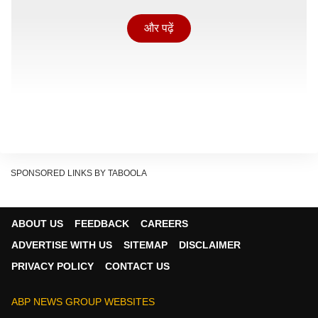
और पढ़ें
SPONSORED LINKS BY TABOOLA
ABOUT US
FEEDBACK
CAREERS
अपनी दिल्ली यात्रा शुरू करने से पहले श्रीनगर में रिपोर्टरों से बात
ADVERTISE WITH US
SITEMAP
DISCLAIMER
करते हुए उमर अब्दुल्ला ने कहा कि राज्य का दर्जा वापस दिलाने का
PRIVACY POLICY
CONTACT US
प्रक्रिया चल रही है. इसे एक दौर की बातचीत से हासिल नहीं किया
जा सकता है. उन्होंने कहा कि यह मामला केंद्र सरकार के साथ हर
ABP NEWS GROUP WEBSITES
मीटिंग में उठाया जाता है और उम्मीद की जाती है कि लगातार बातचीत