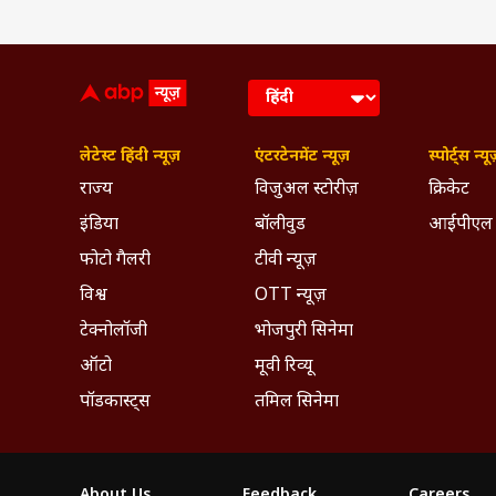
लेटेस्ट हिंदी न्यूज़
एंटरटेनमेंट न्यूज़
स्पोर्ट्स न्यू
राज्य
विजुअल स्टोरीज़
क्रिकेट
इंडिया
बॉलीवुड
आईपीएल
फोटो गैलरी
टीवी न्यूज़
विश्व
OTT न्यूज़
टेक्नोलॉजी
भोजपुरी सिनेमा
ऑटो
मूवी रिव्यू
पॉडकास्ट्स
तमिल सिनेमा
About Us
Feedback
Careers