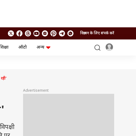
विज्ञापन के लिए संपर्क करें
शिक्षा
ऑटो
अन्य
बिजनेस
लाइफस्टाइल
पर्सनल फाइनेंस
स्वास्थ्य
स्टॉक मार्केट
ट्रैवल
म्यूचुअल फंड्स
फूड
 रही'
क्रिप्टो
फैशन
आईपीओ
Health and Fitness
Advertisement
फोटो गैलरी
जनरल नॉलेज
'
वीडियो
िपक्षी