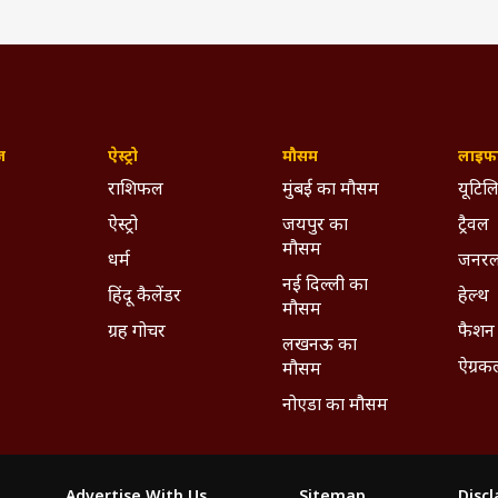
ज़
ऐस्ट्रो
मौसम
लाइफस
राशिफल
मुंबई का मौसम
यूटिलि
ऐस्ट्रो
जयपुर का
ट्रैवल
मौसम
धर्म
जनरल
नई दिल्ली का
हिंदू कैलेंडर
हेल्थ
मौसम
ग्रह गोचर
फैशन
लखनऊ का
ऐग्रक
मौसम
नोएडा का मौसम
Advertise With Us
Sitemap
Disc