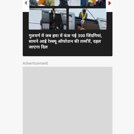
गुलमर्ग में जब हवा में फंस गईं 300 जिंदगियां,
जम्मू-कश्मीर
सामने आईं रेस्क्यू ऑपरेशन की तस्वीरें, दहल
लाल चौक पर 
जाएगा दिल
तस्वीरें
Advertisement