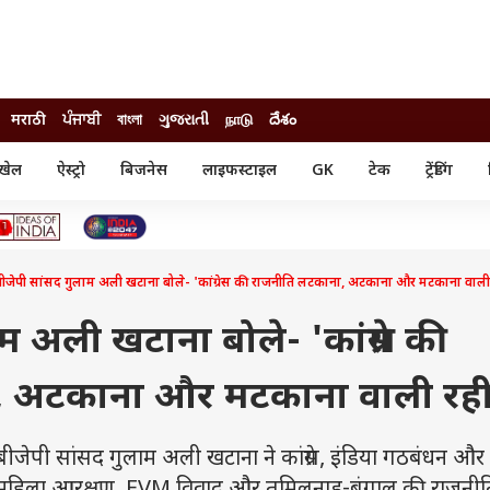
मराठी
ਪੰਜਾਬੀ
বাংলা
ગુજરાતી
நாடு
దేశం
खेल
ऐस्ट्रो
बिजनेस
लाइफस्टाइल
GK
टेक
ट्रेंडिंग
ंजन
ऑटो
खेल
ुड
कार
क्रिकेट
री सिनेमा
टेक्नोलॉजी
शिक्षा
ल सिनेमा
बीजेपी सांसद गुलाम अली खटाना बोले- 'कांग्रेस की राजनीति लटकाना, अटकाना और मटकाना वाली
मोबाइल
रिजल्ट
्रिटीज
चैटजीपीटी
नौकरी
ी
म अली खटाना बोले- 'कांग्रेस की
गैजेट
वेब स्टोरीज
, अटकाना और मटकाना वाली रही
यूटिलिटी न्यूज़
कल्चर
फैक्ट चेक
 सांसद गुलाम अली खटाना ने कांग्रेस, इंडिया गठबंधन और व