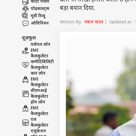
दलों पर तीखा हमला बोला. उन्हों
फोटो गैलरी
बड़ा बयान दिया.
पॉडकास्ट्स
मूवी रिव्यू
Written By :
पंकज यादव
| Updated at : 
ओपिनियन
यूजफुल
पर्सनल लोन
EMI
कैलकुलेटर
कम्पैटिबिलिटी
कैलकुलेटर
कार लोन
EMI
कैलकुलेटर
बीएमआई
कैलकुलेटर
होम लोन
EMI
कैलकुलेटर
एज
कैलकुलेटर
एजुकेशन