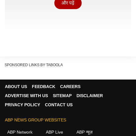
और पढ़ें
SPONSORED LINKS BY TABOOLA
ABOUT US
FEEDBACK
CAREERS
पहलगाम
में होटल मालिकों, टट्टू और टैक्सी मालिकों, स्थानीय लोगों
ADVERTISE WITH US
SITEMAP
DISCLAIMER
और अन्य संबंधित लोगों से बात करते हुए मुफ्ती ने कहा कि जम्मू-
PRIVACY POLICY
CONTACT US
कश्मीर आने वाले हर तीर्थयात्री को एक मेहमान और एक ऐसे राजदूत
के तौर पर देखा जाना चाहिए जो देश के अलग-अलग हिस्सों में
ABP NEWS GROUP WEBSITES
कश्मीर की कहानी ले जाएं.
ABP Network
ABP Live
ABP न्यूज़