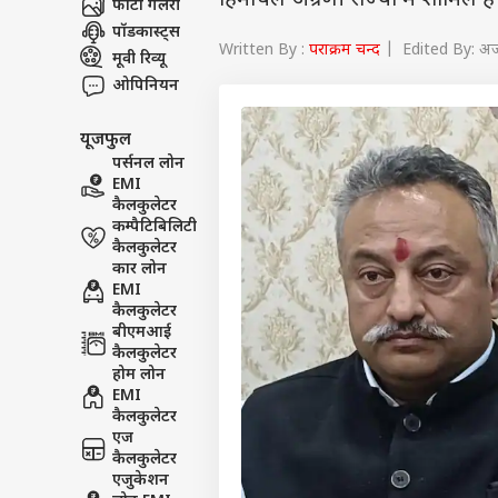
हिमाचल अग्रणी राज्यों में शामिल 
फोटो गैलरी
पॉडकास्ट्स
Written By :
पराक्रम चन्द
| Edited By: अज
मूवी रिव्यू
ओपिनियन
यूजफुल
पर्सनल लोन
EMI
कैलकुलेटर
कम्पैटिबिलिटी
कैलकुलेटर
कार लोन
EMI
कैलकुलेटर
बीएमआई
कैलकुलेटर
होम लोन
EMI
कैलकुलेटर
एज
कैलकुलेटर
एजुकेशन