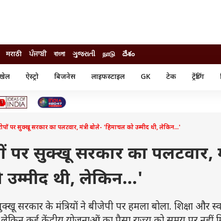
मराठी
ਪੰਜਾਬੀ
বাংলা
ગુજરાતી
நாடு
దేశం
खेल
ऐस्ट्रो
बिजनेस
लाइफस्टाइल
GK
टेक
ट्रेंडिंग
ंजन
ऑटो
खेल
ुड
कार
क्रिकेट
री सिनेमा
टेक्नोलॉजी
शिक्षा
ल सिनेमा
रोपों पर सुक्खू सरकार का पलटवार, मंत्री बोले- 'हिमाचल को उम्मीद थी, लेकिन...'
मोबाइल
रिजल्ट
्रिटीज
चैटजीपीटी
नौकरी
ी
ों पर सुक्खू सरकार का पलटवार, मं
गैजेट
वेब स्टोरीज
उम्मीद थी, लेकिन...'
यूटिलिटी न्यूज़
कल्चर
फैक्ट चेक
सरकार के मंत्रियों ने बीजेपी पर हमला बोला. शिक्षा और स्वास्