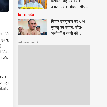
यशवंत सिंह परमार की
जयंती पर कार्यक्रम, सीएम
सुक्खू ने किया याद
हिमाचल प्रदेश
बिहार उपचुनाव पर CM
सुक्खू का बयान, बोले-
'नतीजों से कांग्रेस को
ाजनीति
फायदा'
सुक्खू
Advertisement
ै.
ाजनीतिक
रते और
ज्य की
त पड़ी
ेंद्रीय