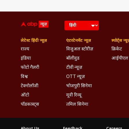
लेटेस्ट हिंदी न्यूज़
एंटरटेनमेंट न्यूज़
स्पोर्ट्स न्यू
राज्य
विजुअल स्टोरीज़
क्रिकेट
इंडिया
बॉलीवुड
आईपीएल
फोटो गैलरी
टीवी न्यूज़
विश्व
OTT न्यूज़
टेक्नोलॉजी
भोजपुरी सिनेमा
ऑटो
मूवी रिव्यू
पॉडकास्ट्स
तमिल सिनेमा
About Us
Feedback
Careers