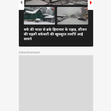
बर्फ की चादर से ढके हिमाचल के पहाड़, सीजन
विंग कमांडर 
की पहली बर्फबारी की खूबसूरत तस्वीरें आईं
पत्नी अफशां 
सामने
Advertisement