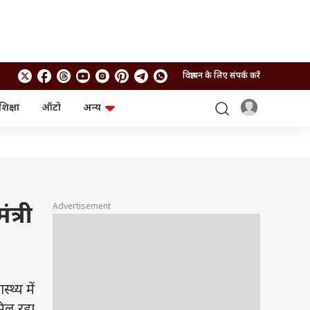
विज्ञापन के लिए संपर्क करें
शिक्षा
ऑटो
अन्य
बिजनेस
लाइफस्टाइल
पर्सनल फाइनेंस
स्वास्थ्य
स्टॉक मार्केट
ट्रैवल
म्यूचुअल फंड्स
फूड
क्रिप्टो
फैशन
आईपीओ
Health and Fitness
Advertisement
त्री
फोटो गैलरी
जनरल नॉलेज
वीडियो
थ्य में