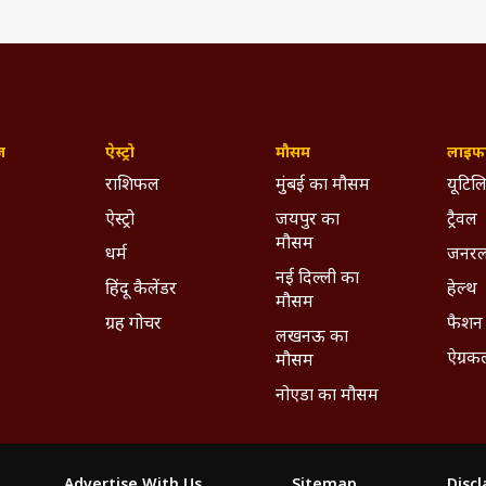
ज़
ऐस्ट्रो
मौसम
लाइफस
राशिफल
मुंबई का मौसम
यूटिलि
ऐस्ट्रो
जयपुर का
ट्रैवल
मौसम
धर्म
जनरल
नई दिल्ली का
हिंदू कैलेंडर
हेल्थ
मौसम
ग्रह गोचर
फैशन
लखनऊ का
ऐग्रक
मौसम
नोएडा का मौसम
Advertise With Us
Sitemap
Disc