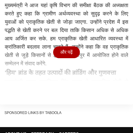
मुख्यमंत्री ने आज यहां कृषि विभाग की समीक्षा बैठक की अध्यक्षता
करते हुए कहा कि ग्रामीण अर्थव्यवस्था को सुदृढ़ करने के लिए
युवा
ओं
को प्राकृतिक खेती से जोड़ा जाएगा. उन्होंने प्रदेश में इस
पद्धति से खेती करने पर बल दिया ताकि किसान अधिक से अधिक
आय अर्जित कर सके. हम प्राकृतिक खेती आधारित व्यवस्था में
क्रांतिकारी बदलाव लाना चाहते हैं. उन्होंने कहा कि वह प्राकृतिक
और पढ़ें
खेती से जुड़े किसानों से इस माह हमीरपुर में आयोजित होने वाले
सम्मेलन में संवाद करेंगे.
'
हिम' ब्रांड के तहत उत्पादों की ब्रांडिंग और गुणवत्ता
मुख्यमंत्री
ठाकुर सुखविन्द्र सिंह सुक्खू ने प्राकृतिक खेती से
उत्पादित गेहूं, मक्की और कच्ची हल्दी से सम्बन्धित विभिन्न विषयों की
विस्तार से समीक्षा की. उन्होंने कहा कि प्राकृतिक खेती से उत्पादित
गेहूं के आटे को ‘हिम चक्की आटा’, मक्की के आटे को ‘हिम भोग
SPONSORED LINKS BY TABOOLA
मक्की’ आटा और कच्ची हल्दी को ‘हिम हल्दी’ के ब्रांड के साथ
बाजार में उतारा गया है. उन्होंने आटे की पैकिंग के पैकेट में एक्सपायरी
डेट से सम्बन्धित जानकारी प्रमुखता से प्रदर्शित करने के निर्देश