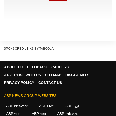
SPONSORED LINKS BY TABOOLA
मौसम विज्ञान केंद्र शिमला के अनुसार, 11 से 13 जून तक कांगड़ा,
कुल्लू, मंडी और शिमला जिलों में तेज आंधी व ओलावृष्टि की आशंका
ABOUT US
FEEDBACK
CAREERS
को देखते हुए ऑरेंज अलर्ट जारी किया गया है. जबकि लाहौल-स्पीति
ADVERTISE WITH US
SITEMAP
DISCLAIMER
और किन्नौर को छोड़कर बाकी अधिकांश जिलों में येलो अलर्ट रहेगा.
PRIVACY POLICY
CONTACT US
Kangra News: जंगल की भीषण आग ने घेरा मां नैना देवी
मंदिर, 350 श्रद्धालुओं को सुरक्षित निकाला
ABP NEWS GROUP WEBSITES
Continues below advertisement
ABP Network
ABP Live
ABP न्यूज़
ABP আনন্দ
ABP माझा
ABP અસ્મિતા