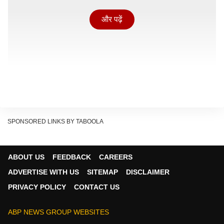
और पढ़ें
SPONSORED LINKS BY TABOOLA
वायरल वीडियो में एक व्यक्ति हाथ में अपना पेशाब लेकर दूसरी दुकान
ABOUT US
FEEDBACK
CAREERS
के बाहर छिड़काव करता नजर आ रहा है. बताया जा रहा है कि
ADVERTISE WITH US
SITEMAP
DISCLAIMER
वीडियो में दिखाई दे रहा व्यक्ति रामकुमार है, जो गांव में मिष्ठान भंडार
PRIVACY POLICY
CONTACT US
चलाता है.
सोनीपत ट्रिपल मर्डर केस: एक साल पहले भी महिला से की थी
ABP NEWS GROUP WEBSITES
छेड़छाड़, हत्या कर लिया बदला