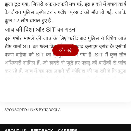
झूला टूट गया, जिससे अफरा-तफरी मच गई. इस हादसे में बचाव कार्य
के दौरान पुलिस इंस्पेक्टर जगदीश प्रसाद की मौत हो गई, जबकि
कुल 12 लोग घायल हुए हैं.
जांच की दिशा और SIT का गठन
इस गंभीर मामले की जांच के लिए फरीदाबाद पुलिस ने विशेष जांच
टीम यानी SIT का गठन किया है. फरीदाबाद क्राइम ब्रांच के एसीपी
और पढ़ें
वरुण दहिया को SIT का प्रमुख बनाया गया है. SIT में कुल तीन
अधिकारी शामिल हैं, जो हादसे से जुड़े हर पहलू की बारीकी से जांच
कर रहे हैं. जांच में यह पता लगाने की कोशिश की जा रही है कि झूला
टूटने की वजह तकनीकी खामी थी या लापरवाही. पुलिस यह भी जांच
कर रही है कि झूले की फिटनेस, रखरखाव और संचालन से जुड़े
सुरक्षा मानकों का पालन किया गया था या नहीं.
मेले की व्यवस्था और टेंडर पर सवाल
SPONSORED LINKS BY TABOOLA
इस मामले में मेले में पिछले 6 से 7 साल से स्टॉल लगाने वाले अनीश
वशिष्ठ ने मेला अथॉरिटी पर गंभीर आरोप लगाए हैं. अनीश का कहना
है कि इस हादसे की असली जिम्मेदारी मेला अथॉरिटी की है. उन्होंने
ABOUT US
FEEDBACK
CAREERS