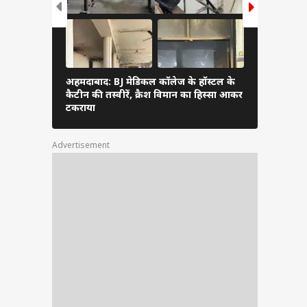
अहमदाबाद: BJ मेडिकल कॉलेज के हॉस्टल के
डॉक्टर्स हॉस
कैटीन की तस्वीरें, क्रैश विमान का हिस्सा आकर
विमान, त्रास
टकराया
Advertisement