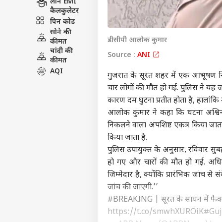
लोन EMI
कैलकुलेटर
पिन कोड
सोने की
डीसीपी आलोक कुमार
कीमत
चांदी की
Source :
ANI
कीमत
AQI
गुजरात के सूरत शहर में एक आभूषण निर
चार लोगों की मौत हो गई. पुलिस ने यह
कारण दम घुटना प्रतीत होता है, हालांकि 
आलोक कुमार ने कहा कि घटना अश्विनी कु
निकलने वाला अपशिष्ट एकत्र किया जाता 
किया जाता है.
पुलिस उपायुक्त के अनुसार, रविवार सुब
हो गए और चारों की मौत हो गई. अधि
जिम्मेदार है, क्योंकि प्रारंभिक जांच से
जांच की जाएगी.’’
#BREAKING
| सूरत के सायन में फैक्
https://t.co/smwhXUROiK
#Guj