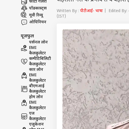
जहरीली गैस के प्रभाव से वे बेहोश
फोटो गैलरी
पॉडकास्ट्स
Written By :
पीटीआई- भाषा
| Edited By: 
मूवी रिव्यू
(IST)
ओपिनियन
यूजफुल
पर्सनल लोन
EMI
कैलकुलेटर
कम्पैटिबिलिटी
कैलकुलेटर
कार लोन
EMI
कैलकुलेटर
बीएमआई
कैलकुलेटर
होम लोन
EMI
कैलकुलेटर
एज
कैलकुलेटर
एजुकेशन