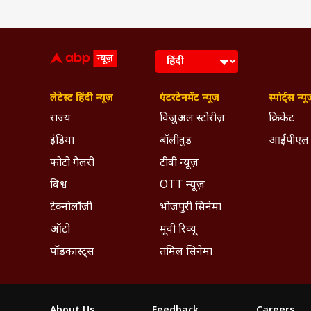
लेटेस्ट हिंदी न्यूज़
एंटरटेनमेंट न्यूज़
स्पोर्ट्स न्यू
राज्य
विजुअल स्टोरीज़
क्रिकेट
इंडिया
बॉलीवुड
आईपीएल
फोटो गैलरी
टीवी न्यूज़
विश्व
OTT न्यूज़
टेक्नोलॉजी
भोजपुरी सिनेमा
ऑटो
मूवी रिव्यू
पॉडकास्ट्स
तमिल सिनेमा
About Us
Feedback
Careers