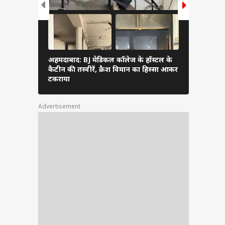
अहमदाबाद: BJ मेडिकल कॉलेज के हॉस्टल के
डॉक्टर्स हॉस
कैटीन की तस्वीरें, क्रैश विमान का हिस्सा आकर
विमान, त्रास
टकराया
Advertisement