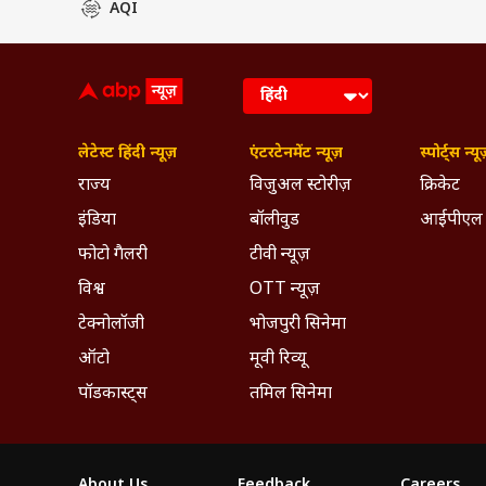
AQI
लेटेस्ट हिंदी न्यूज़
एंटरटेनमेंट न्यूज़
स्पोर्ट्स न्यू
राज्य
विजुअल स्टोरीज़
क्रिकेट
इंडिया
बॉलीवुड
आईपीएल
फोटो गैलरी
टीवी न्यूज़
विश्व
OTT न्यूज़
टेक्नोलॉजी
भोजपुरी सिनेमा
ऑटो
मूवी रिव्यू
पॉडकास्ट्स
तमिल सिनेमा
About Us
Feedback
Careers