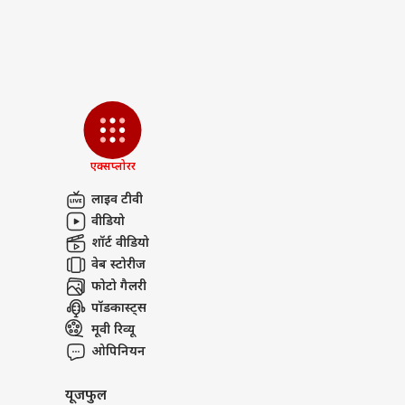
ऋषभ 
ईशा
LOGIN
चाहि
में 
एक्सप्लोरर
लाइव टीवी
वीडियो
शॉर्ट वीडियो
वेब स्टोरीज
फोटो गैलरी
पॉडकास्ट्स
मूवी रिव्यू
ओपिनियन
यूजफुल