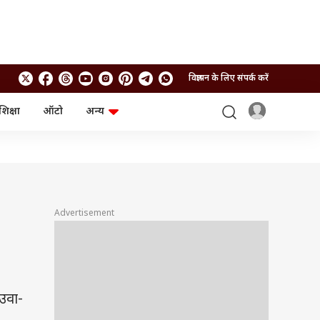
विज्ञापन के लिए संपर्क करें
शिक्षा
ऑटो
अन्य
बिजनेस
लाइफस्टाइल
पर्सनल फाइनेंस
स्वास्थ्य
स्टॉक मार्केट
ट्रैवल
म्यूचुअल फंड्स
फूड
क्रिप्टो
फैशन
आईपीओ
Health and Fitness
Advertisement
फोटो गैलरी
जनरल नॉलेज
वीडियो
 उवा-