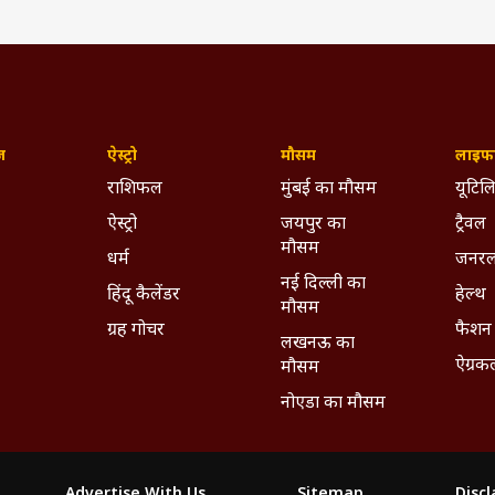
ज़
ऐस्ट्रो
मौसम
लाइफस
राशिफल
मुंबई का मौसम
यूटिलि
ऐस्ट्रो
जयपुर का
ट्रैवल
मौसम
धर्म
जनरल
नई दिल्ली का
हिंदू कैलेंडर
हेल्थ
मौसम
ग्रह गोचर
फैशन
लखनऊ का
ऐग्रक
मौसम
नोएडा का मौसम
Advertise With Us
Sitemap
Disc