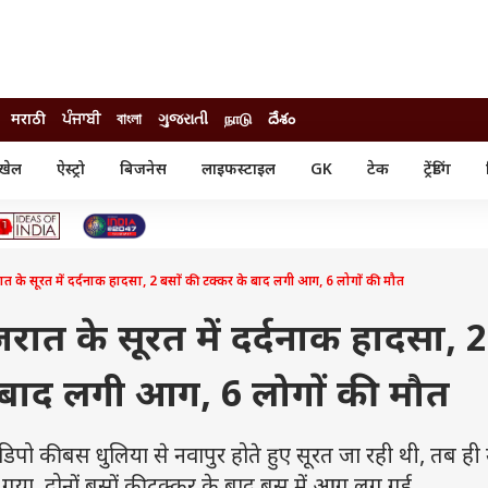
मराठी
ਪੰਜਾਬੀ
বাংলা
ગુજરાતી
நாடு
దేశం
खेल
ऐस्ट्रो
बिजनेस
लाइफस्टाइल
GK
टेक
ट्रेंडिंग
ंजन
ऑटो
खेल
ुड
कार
क्रिकेट
री सिनेमा
टेक्नोलॉजी
शिक्षा
ल सिनेमा
े सूरत में दर्दनाक हादसा, 2 बसों की टक्कर के बाद लगी आग, 6 लोगों की मौत
मोबाइल
रिजल्ट
्रिटीज
चैटजीपीटी
नौकरी
ी
ात के सूरत में दर्दनाक हादसा, 2
गैजेट
वेब स्टोरीज
 बाद लगी आग, 6 लोगों की मौत
यूटिलिटी न्यूज़
कल्चर
फैक्ट चेक
िपो की बस धुलिया से नवापुर होते हुए सूरत जा रही थी, तब ही