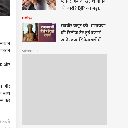
प्लान! अब अखिलेश यादव
की बारी? BJP का बड़ा
दावा
बॉलीवुड
रणबीर कपूर की 'रामायण'
की रिलीज डेट हुई कंफर्म,
जानें- कब सिनेमाघरों में
े मकान
देगी दस्तक
! मकान
Advertisement
लिक और
गया और
के साथ
ुरू कर
 रुपये