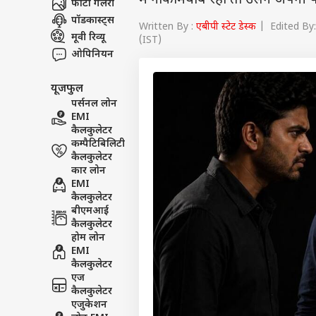
में नाकामयाब रहा तो उसने अपनी प
फोटो गैलरी
पॉडकास्ट्स
Written By :
एबीपी स्टेट डेस्क
| Edited By: 
मूवी रिव्यू
(IST)
ओपिनियन
यूजफुल
पर्सनल लोन
EMI
कैलकुलेटर
कम्पैटिबिलिटी
कैलकुलेटर
कार लोन
EMI
कैलकुलेटर
बीएमआई
कैलकुलेटर
होम लोन
EMI
कैलकुलेटर
एज
कैलकुलेटर
एजुकेशन