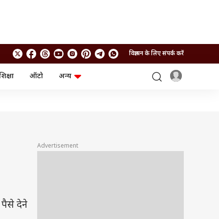
विज्ञापन के लिए संपर्क करें
शिक्षा
ऑटो
अन्य
बिजनेस
लाइफस्टाइल
पर्सनल फाइनेंस
स्वास्थ्य
स्टॉक मार्केट
ट्रैवल
म्यूचुअल फंड्स
फूड
क्रिप्टो
फैशन
आईपीओ
Health and Fitness
Advertisement
फोटो गैलरी
जनरल नॉलेज
वीडियो
ैसे देने