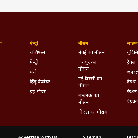
ज़
ऐस्ट्रो
मौसम
लाइफस
राशिफल
मुंबई का मौसम
यूटिलि
ऐस्ट्रो
जयपुर का
ट्रैवल
मौसम
धर्म
जनरल
नई दिल्ली का
हिंदू कैलेंडर
हेल्थ
मौसम
ग्रह गोचर
फैशन
लखनऊ का
ऐग्रक
मौसम
नोएडा का मौसम
Advertise With Us
Sitemap
Disc