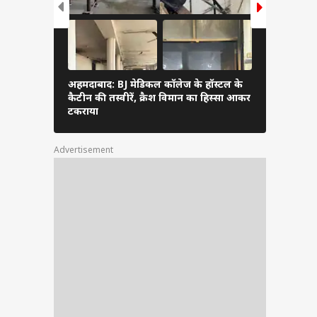
अहमदाबाद: BJ मेडिकल कॉलेज के हॉस्टल के
डॉक्टर्स हॉस
कैटीन की तस्वीरें, क्रैश विमान का हिस्सा आकर
विमान, त्रास
टकराया
Advertisement