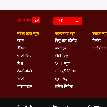
लेटेस्ट हिंदी न्यूज़
एंटरटेनमेंट न्यूज़
स्पोर्ट्स न्यू
राज्य
विजुअल स्टोरीज़
क्रिकेट
इंडिया
बॉलीवुड
आईपीएल
फोटो गैलरी
टीवी न्यूज़
विश्व
OTT न्यूज़
टेक्नोलॉजी
भोजपुरी सिनेमा
ऑटो
मूवी रिव्यू
पॉडकास्ट्स
तमिल सिनेमा
About Us
Feedback
Careers