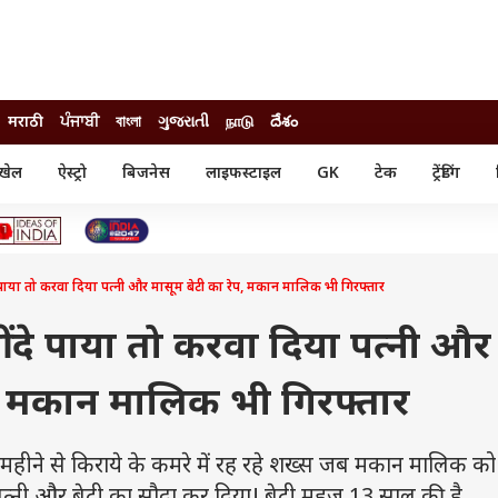
मराठी
ਪੰਜਾਬੀ
বাংলা
ગુજરાતી
நாடு
దేశం
खेल
ऐस्ट्रो
बिजनेस
लाइफस्टाइल
GK
टेक
ट्रेंडिंग
ंजन
ऑटो
खेल
ुड
कार
क्रिकेट
री सिनेमा
टेक्नोलॉजी
शिक्षा
ल सिनेमा
 पाया तो करवा दिया पत्नी और मासूम बेटी का रेप, मकान मालिक भी गिरफ्तार
मोबाइल
रिजल्ट
्रिटीज
चैटजीपीटी
नौकरी
ी
ं दे पाया तो करवा दिया पत्नी और
गैजेट
वेब स्टोरीज
प, मकान मालिक भी गिरफ्तार
यूटिलिटी न्यूज़
कल्चर
फैक्ट चेक
ीने से किराये के कमरे में रह रहे शख्स जब मकान मालिक को प