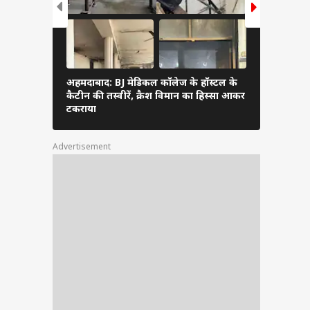
अहमदाबाद: BJ मेडिकल कॉलेज के हॉस्टल के
डॉक्टर्स हॉस
कैटीन की तस्वीरें, क्रैश विमान का हिस्सा आकर
विमान, त्रास
टकराया
Advertisement