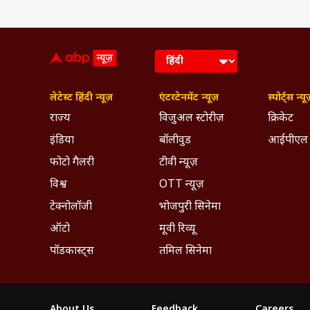
लेटेस्ट हिंदी न्यूज़
एंटरटेनमेंट न्यूज़
स्पोर्ट्स न्यू
राज्य
विजुअल स्टोरीज़
क्रिकेट
इंडिया
बॉलीवुड
आईपीएल
फोटो गैलरी
टीवी न्यूज़
विश्व
OTT न्यूज़
टेक्नोलॉजी
भोजपुरी सिनेमा
ऑटो
मूवी रिव्यू
पॉडकास्ट्स
तमिल सिनेमा
About Us
Feedback
Careers