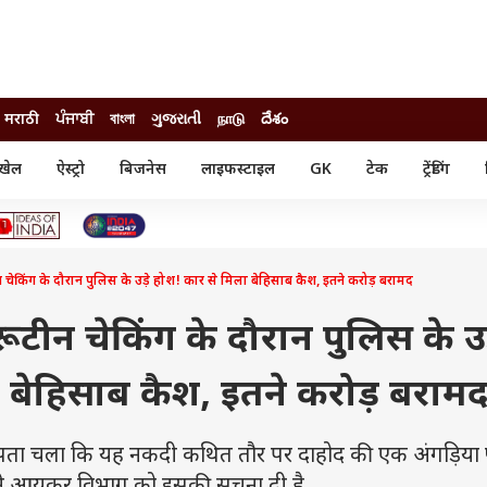
मराठी
ਪੰਜਾਬੀ
বাংলা
ગુજરાતી
நாடு
దేశం
खेल
ऐस्ट्रो
बिजनेस
लाइफस्टाइल
GK
टेक
ट्रेंडिंग
ंजन
ऑटो
खेल
ुड
कार
क्रिकेट
री सिनेमा
टेक्नोलॉजी
शिक्षा
ल सिनेमा
ीन चेकिंग के दौरान पुलिस के उड़े होश! कार से मिला बेहिसाब कैश, इतने करोड़ बरामद
मोबाइल
रिजल्ट
्रिटीज
चैटजीपीटी
नौकरी
ी
रूटीन चेकिंग के दौरान पुलिस के उड
गैजेट
वेब स्टोरीज
 बेहिसाब कैश, इतने करोड़ बराम
यूटिलिटी न्यूज़
कल्चर
फैक्ट चेक
पता चला कि यह नकदी कथित तौर पर दाहोद की एक अंगड़िया फ