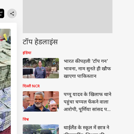
टॉप हेडलाइंस
इंडिया
भारत की पहली 'टॉप गन'
भावना, नाम सुनते ही खौफ
खाएगा पाकिस्तान
दिल्ली NCR
पप्पू यादव के खिलाफ थाने
पहुंचा चप्पल फेंकने वाला
आरोपी, पूर्णिया सांसद पर
लगाए ये आरोप
विश्व
थाईलैंड के स्कूल में छात्र ने