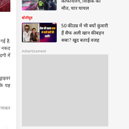
की फायरिंग, शिक्षक की
मौत, चार घायल
बॉलीवुड
50 की उम्र में भी क्यों कुंवारी
हैं सैफ अली खान की बहन
सबा? खुद बताई वजह
गई है.
की नकद
Advertisement
गी में
्राइवर
 कि यह
र आयकर