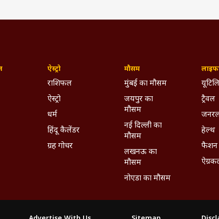
ज़
ऐस्ट्रो
मौसम
लाइफस
राशिफल
मुंबई का मौसम
यूटिलि
ऐस्ट्रो
जयपुर का
ट्रैवल
मौसम
धर्म
जनरल
नई दिल्ली का
हिंदू कैलेंडर
हेल्थ
मौसम
ग्रह गोचर
फैशन
लखनऊ का
ऐग्रक
मौसम
नोएडा का मौसम
Advertise With Us
Sitemap
Disc