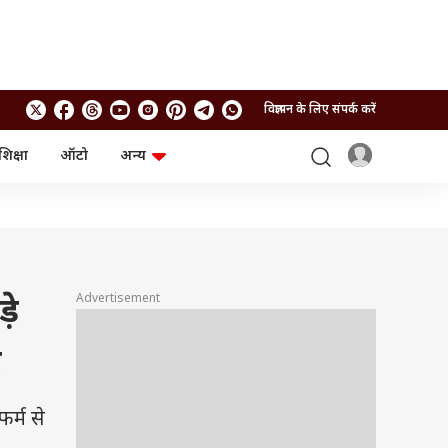
विज्ञापन के लिए संपर्क करें
शिक्षा
ऑटो
अन्य
बिजनेस
लाइफस्टाइल
पर्सनल फाइनेंस
स्वास्थ्य
स्टॉक मार्केट
ट्रैवल
म्यूचुअल फंड्स
फूड
क्रिप्टो
फैशन
आईपीओ
Health and Fitness
Advertisement
़े
फोटो गैलरी
जनरल नॉलेज
द
वीडियो
र्म से