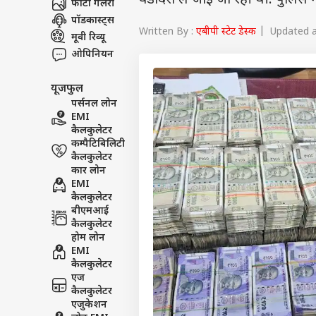
वडोदरा ले जाई जा रही थी. पुलिस
फोटो गैलरी
पॉडकास्ट्स
Written By :
एबीपी स्टेट डेस्क
| Updated at
मूवी रिव्यू
ओपिनियन
यूजफुल
पर्सनल लोन
EMI
कैलकुलेटर
कम्पैटिबिलिटी
कैलकुलेटर
कार लोन
EMI
कैलकुलेटर
बीएमआई
कैलकुलेटर
होम लोन
EMI
कैलकुलेटर
एज
कैलकुलेटर
एजुकेशन