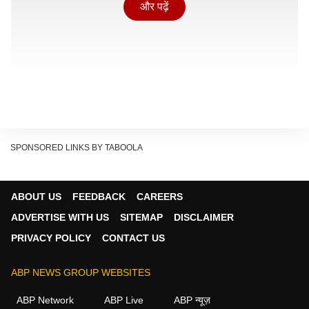
और पढ़ें
SPONSORED LINKS BY TABOOLA
दमकल विभाग के मुताबिक, रात करीब 2:25 पर उन्हें इस आग की
ABOUT US
FEEDBACK
CAREERS
सूचना मिली जिसके तुरंत बाद कई फायर ब्रिगेड तुरंत तुगलकाबाद
ADVERTISE WITH US
SITEMAP
DISCLAIMER
की गली नंबर-1, नया तारा अपार्टमेंट के पास पहुंचीं.
PRIVACY POLICY
CONTACT US
यह भी पढ़ें:
दिल्ली की 72 लाख में से सिर्फ 10 हजार इमारतों में
सुरक्षा सिस्टम, अब अनिवार्य बनाने की तैयारी
ABP NEWS GROUP WEBSITES
Continues below advertisement
ABP Network
ABP Live
ABP न्यूज़