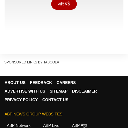
और पढ़ें
SPONSORED LINKS BY TABOOLA
ABOUT US
FEEDBACK
CAREERS
ADVERTISE WITH US
SITEMAP
DISCLAIMER
सरकार की योजना के मुताबिक दोनों फ्लाईओवर को जोड़ने के लिए 6
PRIVACY POLICY
CONTACT US
लेन वाला एलिवेटेड कॉरिडोर तैयार किया जाएगा. इस परियोजना को
लेकर जांच अंतिम चरण में पहुंच चुकी है.
ABP NEWS GROUP WEBSITES
Delhi News: विनेश फोगाट को दिल्ली हाईकोर्ट से फिलहाल
ABP Network
ABP Live
ABP न्यूज़
राहत नहीं, कहा- 'WFI का जवाब सुने बिना...'