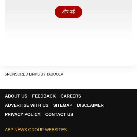
और पढ़ें
SPONSORED LINKS BY TABOOLA
ABOUT US
FEEDBACK
CAREERS
बैठक में राहत और बचाव कार्यों की समीक्षा की गई. अधिकारियों को
ADVERTISE WITH US
SITEMAP
DISCLAIMER
निर्देश दिए गए हैं कि घायलों को बेहतर से बेहतर चिकित्सा सुविधा
PRIVACY POLICY
CONTACT US
उपलब्ध कराई जाए. वहीं मृतकों की पहचान में किसी तरह की देरी न
हो, इसके लिए जरूरत पड़ने पर डीएनए जांच कराने का भी फैसला
ABP NEWS GROUP WEBSITES
लिया गया है.