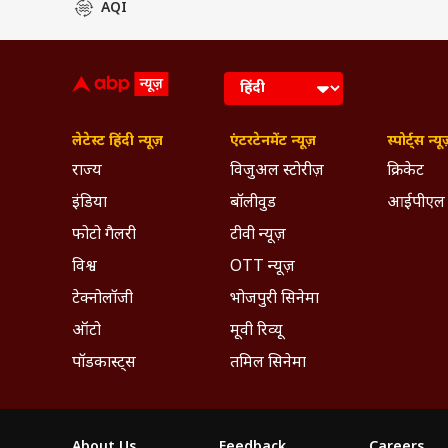
AQI
लेटेस्ट हिंदी न्यूज़
एंटरटेनमेंट न्यूज़
स्पोर्ट्स न्यू
राज्य
विजुअल स्टोरीज़
क्रिकेट
इंडिया
बॉलीवुड
आईपीएल
फोटो गैलरी
टीवी न्यूज़
विश्व
OTT न्यूज़
टेक्नोलॉजी
भोजपुरी सिनेमा
ऑटो
मूवी रिव्यू
पॉडकास्ट्स
तमिल सिनेमा
About Us
Feedback
Careers