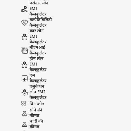
पर्सनल लोन
EMI
कैलकुलेटर
कम्पैटिबिलिटी
कैलकुलेटर
कार लोन
About the author
EMI
अभिषेक नयन, दिल
कैलकुलेटर
बीएमआई
अभिषेक नयन का पत्र
कैलकुलेटर
राजनीतिक, सामाजिक और
होम लोन
EMI
कैलकुलेटर
एज
PUBLISHED AT : 19 MAY 2026 11:37 AM 
कैलकुलेटर
Tags :
Transport Strike
DELHI
एजुकेशन
लोन EMI
Breaking News, Anytime, An
कैलकुलेटर
पिन कोड
सोने की
कीमत
चांदी की
कीमत