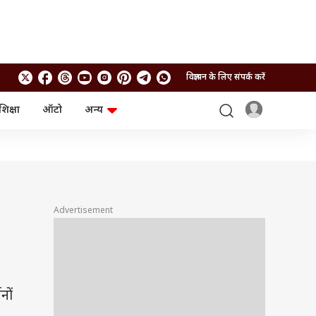
विज्ञापन के लिए संपर्क करें
शिक्षा
ऑटो
अन्य
बिजनेस
लाइफस्टाइल
पर्सनल फाइनेंस
स्वास्थ्य
स्टॉक मार्केट
ट्रैवल
म्यूचुअल फंड्स
फूड
क्रिप्टो
फैशन
आईपीओ
Health and Fitness
Advertisement
फोटो गैलरी
जनरल नॉलेज
वीडियो
नों