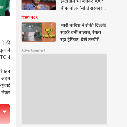
इंस्टाग्राम भी ब्लॉक! AAP
चीफ बोले- 'मोदी सरकार
के सामने घुटने न टेके
दिल्ली NCR
META'
भारी बारिश ने रोकी दिल्ली!
सड़कें बनीं तालाब, रेंगता
रहा ट्रैफिक; देखें तस्वीरें
ाने की
्व में
Advertisement
MTC ने
 परिवहन
ुई अहम
अगुवाई
ो लेकर