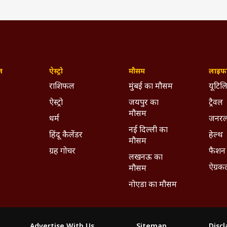
ज़
ऐस्ट्रो
मौसम
लाइफस
राशिफल
मुंबई का मौसम
यूटिलि
ऐस्ट्रो
जयपुर का
ट्रैवल
मौसम
धर्म
जनरल
नई दिल्ली का
हिंदू कैलेंडर
हेल्थ
मौसम
ग्रह गोचर
फैशन
लखनऊ का
ऐग्रक
मौसम
नोएडा का मौसम
Advertise With Us
Sitemap
Disc