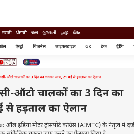
मराठी
ਪੰਜਾਬੀ
বাংলা
ગુજરાતી
நாடு
దేశం
खेल
ऐस्ट्रो
बिजनेस
लाइफस्टाइल
GK
टेक
ट्रेंडिंग
ंजन
ऑटो
खेल
ुड
कार
क्रिकेट
री सिनेमा
टेक्नोलॉजी
शिक्षा
ल सिनेमा
टैक्सी-ऑटो चालकों का 3 दिन का चक्का जाम, 21 मई से हड़ताल का ऐलान
मोबाइल
रिजल्ट
्रिटीज
चैटजीपीटी
नौकरी
ी
ैक्सी-ऑटो चालकों का 3 दिन का
गैजेट
वेब स्टोरीज
ई से हड़ताल का ऐलान
यूटिलिटी न्यूज़
कल्चर
फैक्ट चेक
ंडिया मोटर ट्रांसपोर्ट कांग्रेस (AIMTC) के नेतृत्व में दर्ज