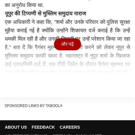
का अनुरोध किया था.
नूपुर की टिप्पणी से मुस्लिम समुदाय नाराज
एक अधिकारी ने कहा कि, "शर्मा और उनके परिवार को पुलिस सुरक्षा
मुहैया कराई गई है क्योंकि उन्होंने शिकायत दर्ज कराई है कि उन्हें
धमकी मिल रही है और उनकी टिप्पणी पर उन्हें परेशान किया जा रहा
और पढ़ें
है." बता दें कि पैगंबर मुहम्मद पर टिप्पणी करने को लेकर नूपुर से
मुस्लिम समुदाय काफी खफा है. महाराष्ट्र में नुपूर शर्मा के खिलाफ
कई प्राथमिकी दर्ज हैं. एक टीवी डिबेट के दौरान पैगंबर मुहम्मद पर
नूपुर की टिप्पणी के बाद तीन जून को कानपुर में हिंसक झड़पें हुई थीं
बीजेपी ने रविवार को नूपुर शर्मा को कर दिया था निलंबित
बता दें कि भाजपा ने रविवार को शर्मा को निलंबित कर दिया ता और
दिल्ली इकाई के मीडिया प्रमुख नवीन कुमार जिंदल को भी निष्कासित
कर दिया था. दरअसल शर्मा द्वारा पैगंबर मोहम्मद के खिलाफ की गई
SPONSORED LINKS BY TABOOLA
कथित अपमानजनक टिप्पणी को लेकर कुछ मुस्लिम देशों के विरोध
के बाद विवाद बढ़ गया था. इसे देखते हुए बीजेपी ने दोनों नेताओं के
ABOUT US
FEEDBACK
CAREERS
खिलाफ कार्रवाई की थी. मुस्लिम समूहों के प्रदर्शनों और कुवैत, कतर