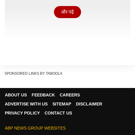
और पढ़ें
SPONSORED LINKS BY TABOOLA
ABOUT US
FEEDBACK
CAREERS
ADVERTISE WITH US
SITEMAP
DISCLAIMER
PRIVACY POLICY
CONTACT US
कुछ ऐसा ही हुआ इस इमारत में जहां लेमन ग्रीन रेस्टोरेंट और
फ्लरिश स्टे होटल बने थे. होटल में कुल 47 लोग थे जिनमें से 21 की
ABP NEWS GROUP WEBSITES
मौके पर ही मौत हो गई. वहीं, गंभीर रूप से घायल हुए कई लोगों को