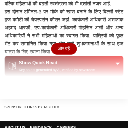
बल्कि महिलाओं की बढ़ती स्वतंत्रता को भी दर्शाती नजर आईं.
इस दौरान टर्मिनल-3 पर मौके को खास बनाने के लिए दिल्ली स्टेट
हज कमेटी की चेयरपर्सन कौसर जहां, कार्यकारी अधिकारी अशफाक
अहमद आरफी, उप-कार्यकारी अधिकारी मोहसिन अली और अन्य
अधिकारियों ने सभी महिलाओं का स्वागत किया. यात्रियों को फूल
भेंट कर सम्मानित किया गया और उन्हें शुभकामनाओं के साथ हज
और पढ़ें
यात्रा के लिए रवाना किया गया.
Show Quick Read
Key points generated by AI, verified by newsroom
हज के लिए जम्मू-कश्मीर से 431 यात्रियों का पहला जत्था रवाना,
पुलिस ने किए खास इंतजाम
महिला सशक्तिकरण की दिशा में बड़ा कदम
SPONSORED LINKS BY TABOOLA
मीडिया से बातचीत करते हुए कौसर जहां ने कहा कि प्रधानमंत्री
नरेंद्र मोदी
के नेतृत्व में केंद्र सरकार की पहल से समाज के हर वर्ग
के लिए नई सुविधाएं विकसित हो रही हैं. उन्होंने कहा कि बिना महरम
ABOUT US
FEEDBACK
CAREERS