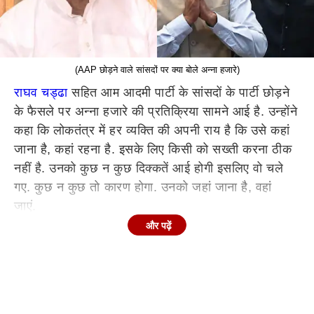
(AAP छोड़ने वाले सांसदों पर क्या बोले अन्ना हजारे)
राघव चड्ढा
सहित आम आदमी पार्टी के सांसदों के पार्टी छोड़ने
के फैसले पर अन्ना हजारे की प्रतिक्रिया सामने आई है. उन्होंने
कहा कि लोकतंत्र में हर व्यक्ति की अपनी राय है कि उसे कहां
जाना है, कहां रहना है. इसके लिए किसी को सख्ती करना ठीक
नहीं है. उनको कुछ न कुछ दिक्कतें आई होगी इसलिए वो चले
गए. कुछ न कुछ तो कारण होगा. उनको जहां जाना है, वहां
जाएं.
और पढ़ें
पार्टी सही चलती तो नहीं जाते- अन्ना हजारे
इसके आगे उन्होंने कहा, "अगर कोई पार्टी से अलग होता है तो
दोष उनका है. पार्टी सही चलती तो नहीं जाते. स्वार्थ आ गया तो
भूल जाते हैं. समाज और देश को भूल गए और सत्ता और पैसे के
पीछे पिट गए तो इसके कारण गड़बड़ी हो गई."