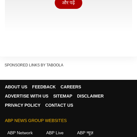
और पढ़ें
SPONSORED LINKS BY TABOOLA
ABOUT US
FEEDBACK
CAREERS
ADVERTISE WITH US
SITEMAP
DISCLAIMER
शुक्रवार (08 मई, 2026) को डांसर अर्चना तिवारी मुंबई से पटना
PRIVACY POLICY
CONTACT US
एक कार्यक्रम के लिए पहुंची थीं. इस दौरान उनसे मीडिया ने सवाल
किया. अर्चना तिवारी ने कहा कि अनंत सिंह पर एफआईआर हुई है तो
ABP NEWS GROUP WEBSITES
इसमें मेरी कोई गलती नहीं है. मैंने अपना परफॉर्मेंस किया था.
ABP Network
ABP Live
ABP न्यूज़