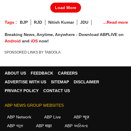
Load More
Tags :
BJP
RJD
Nitish Kumar
JDU
Lalu Prasad Yadav
By Election Result
Bihar Bypolls
Breaking News, Anytime, Anywhere - Download ABPLIVE on
Tarapur Bypolls
Kusheshwar Asthan Bypolls
Android
and
iOS
now!
Bihar Bypolls News
Bihar By-election Result Live
SPONSORED LINKS BY TABOOLA
Kusheshwar Asthan Result
Tarapur Result
Bihar By-election Live Result
ABOUT US
FEEDBACK
CAREERS
ADVERTISE WITH US
SITEMAP
DISCLAIMER
PRIVACY POLICY
CONTACT US
ABP NEWS GROUP WEBSITES
ABP Network
ABP Live
ABP न्यूज़
ABP আনন্দ
ABP माझा
ABP અસ્મિતા