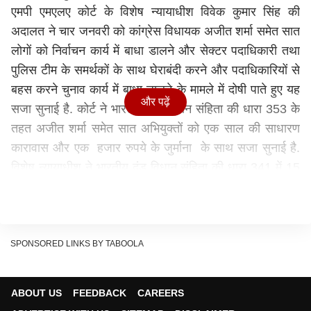
एमपी एमएलए कोर्ट के विशेष न्यायाधीश विवेक कुमार सिंह की
अदालत ने चार जनवरी को कांग्रेस विधायक अजीत शर्मा समेत सात
लोगों को निर्वाचन कार्य में बाधा डालने और सेक्टर पदाधिकारी तथा
पुलिस टीम के समर्थकों के साथ घेराबंदी करने और पदाधिकारियों से
बहस करने चुनाव कार्य में बाधा डालने के मामले में दोषी पाते हुए यह
और पढ़ें
सजा सुनाई है. कोर्ट ने भारतीय दंड विधान संहिता की धारा 353 के
तहत अजीत शर्मा समेत सात अभियुक्तों को एक साल की साधारण
कारावास और एक हजार रुपये के जुर्माना के साथ सजा सुनाई है.
विशेष न्यायाधीश ने भारतीय दंड विधान संहिता की धारा 341 में 15
दिनों की साधारण कारावास और 250 रुपये जुर्माना लगाया है. इस
सजा में डिफॉल्ट होने पर 500 रुपये का जुर्माना देना होगा.
अजीत शर्मा समेत सात लोगों को एक साल की सजा
सजा पाने वाले विधायक अजीत शर्मा के अलावा मोहम्मद रियाज
SPONSORED LINKS BY TABOOLA
उल्लाह अंसारी, मोहम्मद इरफान खान उर्फ पिंटू, मोहम्मद नियाज
उद्दीन, मोहम्मद मंजर उद्दीन उर्फ चुनना, मोहम्मद शफकत उल्लाह,
ABOUT US
FEEDBACK
CAREERS
मोहम्मद नियाज उल्ला उर्फ आजाद हैं. हालांकि अभी सभी अभियुक्तों